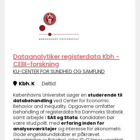
Dataanalytiker registerdata Kbh -
CEBI-forskning
KU-CENTER FOR SUNDHED OG SAMFUND
Kbh. K
Deltid
Københavns Universitet søger en
studerende til
databehandling
ved Center for Economic
Behavior and Inequality. Opgaverne omfatter
behandling af registerdata fra Danmarks Statistik
samt arbejde i
SAS og Stata
. Kandidaten bør
være stud.polit. med
erfaring inden for
analyseværktøjer
og interesse for økonometri.
Gode engelskkundskaber er påkrævet.
Arbejdstiden er fleksibel, cirka 10-12 timer ugentligt.