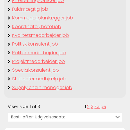
Efterretningsofficer job
Fuldmægtig job
Kommunal planlægger job
Koordinator, hotel job
Kvalitetsmedarbejder job
Politisk konsulent job
Politisk medarbejder job
Projektmedarbejder job
Specialkonsulent job
Studentermedhjælp job
Supply chain manager job
Viser side 1 af 3
1
2
3
Følge