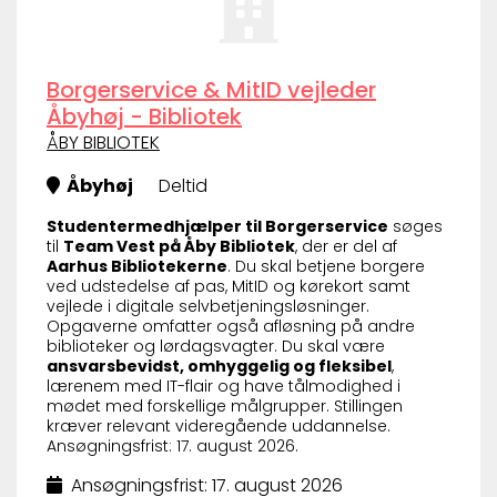
Borgerservice & MitID vejleder
Åbyhøj - Bibliotek
ÅBY BIBLIOTEK
Åbyhøj
Deltid
Studentermedhjælper til Borgerservice
søges
til
Team Vest på Åby Bibliotek
, der er del af
Aarhus Bibliotekerne
. Du skal betjene borgere
ved udstedelse af pas, MitID og kørekort samt
vejlede i digitale selvbetjeningsløsninger.
Opgaverne omfatter også afløsning på andre
biblioteker og lørdagsvagter. Du skal være
ansvarsbevidst, omhyggelig og fleksibel
,
lærenem med IT-flair og have tålmodighed i
mødet med forskellige målgrupper. Stillingen
kræver relevant videregående uddannelse.
Ansøgningsfrist: 17. august 2026.
Ansøgningsfrist: 17. august 2026