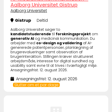
Aalborg Universitet Gistrup
Aalborg Universitet
Gistrup
Deltid
Aalborg Universitet søger to
kandidatstuderende
til
forskningsprojekt
om
generativ AI
og medicinsk kommunikation. Du
arbejder med
co-design og validering
af AI-
genererede patientpersonaer, planlægning af
brugerevalueringer samt observation af
brugerinteraktion. Stillingen kræver struktureret
arbejdsmåde, interesse for digital sundhed og
usability samt evne til at trives i tværfagligt miljø.
Ansøgningsfrist: 12. august 2026.
Ansøgningsfrist: 12. august 2026
Slutter om et par dage