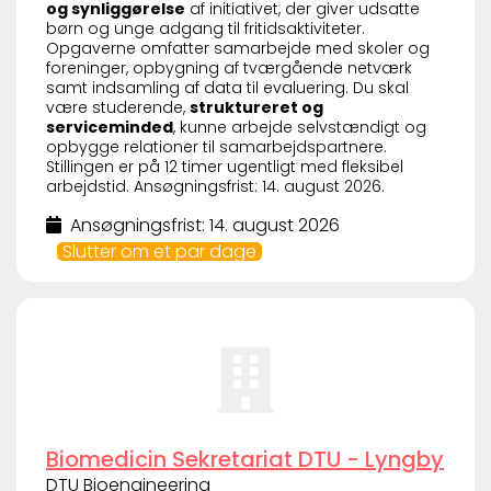
og synliggørelse
af initiativet, der giver udsatte
børn og unge adgang til fritidsaktiviteter.
Opgaverne omfatter samarbejde med skoler og
foreninger, opbygning af tværgående netværk
samt indsamling af data til evaluering. Du skal
være studerende,
struktureret og
serviceminded
, kunne arbejde selvstændigt og
opbygge relationer til samarbejdspartnere.
Stillingen er på 12 timer ugentligt med fleksibel
arbejdstid. Ansøgningsfrist: 14. august 2026.
Ansøgningsfrist: 14. august 2026
Slutter om et par dage
Biomedicin Sekretariat DTU - Lyngby
DTU Bioengineering