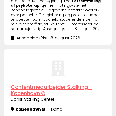
arbejder 8-10 timer ugentligt med
effektmåling
af psykoterapi
gennem ratingsystemet
Behandlingseffekt. Opgaverne omfatter overblik
over patienter, IT-registrering og praktisk support til
terapeuter. Du er bachelorstuderende inden for
relevant område, struktureret, IT-interesseret og
samarbejdsvillig. Ansøgningsfrist: 18. august 2026.
Ansøgningsfrist: 18. august 2026
Contentmedarbejder Stalking -
København Ø
Dansk Stalking Center
København Ø
Deltid