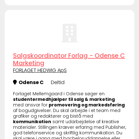
Salgskoordinator Forlag - Odense C
Marketing
FORLAGET HEDWIG ApS
Odense C
Deltid
Forlaget Mellemgaard i Odense søger en
studentermedhjælper til salg & marketing
med ansvar for
promovering og markedsføring
af bogudgivelser. Du skal arbejde i et team med
grafiker og redaktører og bistå med
kommunikation
samt udarbejdelse af kreative
materialer. Stillingen kræver erfaring med Publisher,
god telefonservice og skriftlig kommunikation. Du
skal være i gang med bacheloruddannelse eller