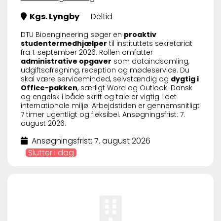
Kgs. Lyngby
Deltid
DTU Bioengineering søger en
proaktiv
studentermedhjælper
til instituttets sekretariat
fra 1. september 2026. Rollen omfatter
administrative opgaver
som dataindsamling,
udgiftsafregning, reception og mødeservice. Du
skal være serviceminded, selvstændig og
dygtig i
Office-pakken
, særligt Word og Outlook. Dansk
og engelsk i både skrift og tale er vigtig i det
internationale miljø. Arbejdstiden er gennemsnitligt
7 timer ugentligt og fleksibel. Ansøgningsfrist: 7.
august 2026.
Ansøgningsfrist: 7. august 2026
Slutter i dag