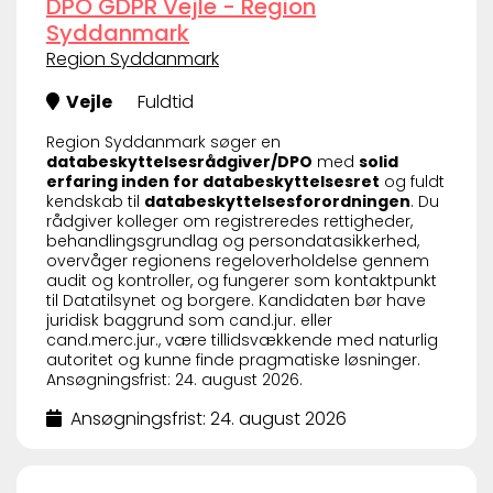
DPO GDPR Vejle - Region
Syddanmark
Region Syddanmark
Vejle
Fuldtid
Region Syddanmark søger en
databeskyttelsesrådgiver/DPO
med
solid
erfaring inden for databeskyttelsesret
og fuldt
kendskab til
databeskyttelsesforordningen
. Du
rådgiver kolleger om registreredes rettigheder,
behandlingsgrundlag og persondatasikkerhed,
overvåger regionens regeloverholdelse gennem
audit og kontroller, og fungerer som kontaktpunkt
til Datatilsynet og borgere. Kandidaten bør have
juridisk baggrund som cand.jur. eller
cand.merc.jur., være tillidsvækkende med naturlig
autoritet og kunne finde pragmatiske løsninger.
Ansøgningsfrist: 24. august 2026.
Ansøgningsfrist: 24. august 2026