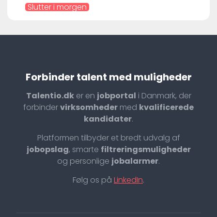
Slutter i morgen
Forbinder talent med muligheder
Talentio.dk
er en
jobportal
i Danmark, der
forbinder
virksomheder
med
kvalificerede
kandidater
.
Platformen tilbyder et bredt udvalg af
jobopslag
, smarte
filtreringsmuligheder
og personlige
jobalarmer
.
Følg os på
LinkedIn
.