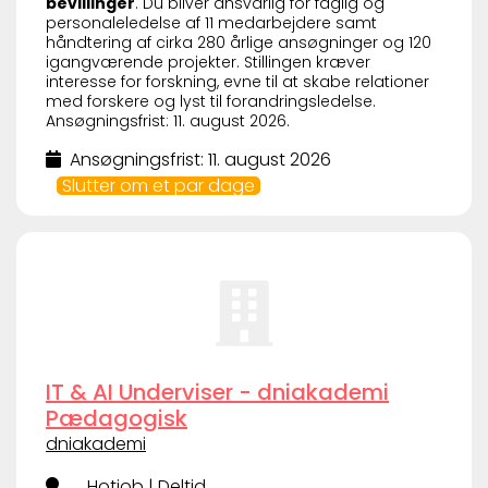
bevillinger
. Du bliver ansvarlig for faglig og
personaleledelse af 11 medarbejdere samt
håndtering af cirka 280 årlige ansøgninger og 120
igangværende projekter. Stillingen kræver
interesse for forskning, evne til at skabe relationer
med forskere og lyst til forandringsledelse.
Ansøgningsfrist: 11. august 2026.
Ansøgningsfrist: 11. august 2026
Slutter om et par dage
IT & AI Underviser - dniakademi
Pædagogisk
dniakademi
Hotjob | Deltid