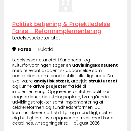
Politisk betjening & Projektledelse
Farsø - Reformimplementering
Ledelsessekretariatet
Farsø
Fuldtid
Ledelsessekretariatet i Sundheds- og
Kulturforvaltningen søger en
udviklingskonsulent
med relevant akademisk uddannelse som
cand.scient.adm., cand.public. eller lignende. Du
skal være
analytisk stærk
, arbejde
struktureret
og kunne
drive projekter
fra idé til
implementering. Opgaverne omfatter politiske
dagsordener, beslutningsoplæg, tværgående
udviklingsprojekter samt implementering af
ældrereformen og sundhedsreformen. Du
kommunikerer klart skriftligt og mundtligt, sætter
dig hurtigt ind i nye opgaver og trives med korte
deadlines. Ansøgningsfrist: 11. august 2026.