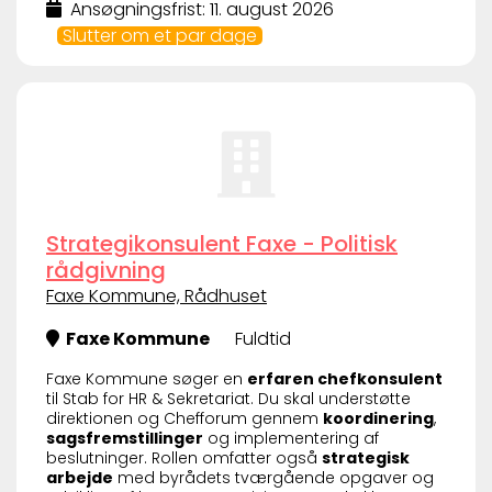
Ansøgningsfrist: 11. august 2026
Slutter om et par dage
Strategikonsulent Faxe - Politisk
rådgivning
Faxe Kommune, Rådhuset
Faxe Kommune
Fuldtid
Faxe Kommune søger en
erfaren chefkonsulent
til Stab for HR & Sekretariat. Du skal understøtte
direktionen og Chefforum gennem
koordinering
,
sagsfremstillinger
og implementering af
beslutninger. Rollen omfatter også
strategisk
arbejde
med byrådets tværgående opgaver og