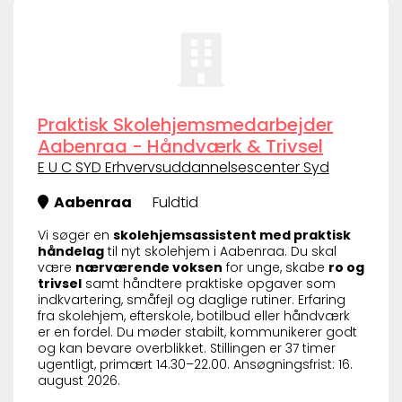
Praktisk Skolehjemsmedarbejder
Aabenraa - Håndværk & Trivsel
E U C SYD Erhvervsuddannelsescenter Syd
Aabenraa
Fuldtid
Vi søger en
skolehjemsassistent med praktisk
håndelag
til nyt skolehjem i Aabenraa. Du skal
være
nærværende voksen
for unge, skabe
ro og
trivsel
samt håndtere praktiske opgaver som
indkvartering, småfejl og daglige rutiner. Erfaring
fra skolehjem, efterskole, botilbud eller håndværk
er en fordel. Du møder stabilt, kommunikerer godt
og kan bevare overblikket. Stillingen er 37 timer
ugentligt, primært 14.30–22.00. Ansøgningsfrist: 16.
august 2026.