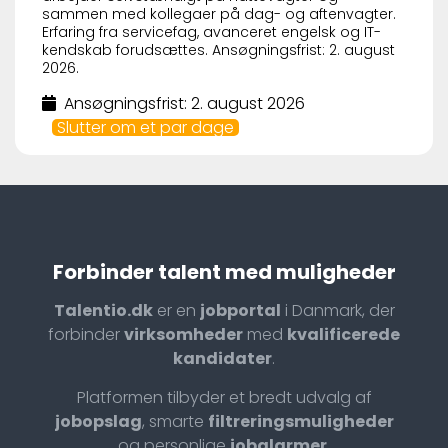
sammen med kollegaer på dag- og aftenvagter.
Erfaring fra servicefag, avanceret engelsk og IT-
kendskab forudsættes. Ansøgningsfrist: 2. august
2026.
Ansøgningsfrist: 2. august 2026
Slutter om et par dage
Forbinder talent med muligheder
Talentio.dk
er en
jobportal
i Danmark, der
forbinder
virksomheder
med
kvalificerede
kandidater
.
Platformen tilbyder et bredt udvalg af
jobopslag
, smarte
filtreringsmuligheder
og personlige
jobalarmer
.