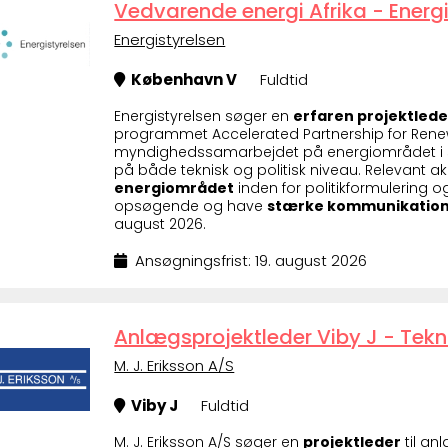
Vedvarende energi Afrika - Energ
Energistyrelsen
København V
Fuldtid
Energistyrelsen søger en
erfaren projektlede
programmet Accelerated Partnership for Renewab
myndighedssamarbejdet på energiområdet i s
på både teknisk og politisk niveau. Relevant
energiområdet
inden for politikformulering og
opsøgende og have
stærke kommunikation
august 2026.
Ansøgningsfrist: 19. august 2026
Anlægsprojektleder Viby J - Tekni
M. J. Eriksson A/S
Viby J
Fuldtid
M. J. Eriksson A/S søger en
projektleder
til an