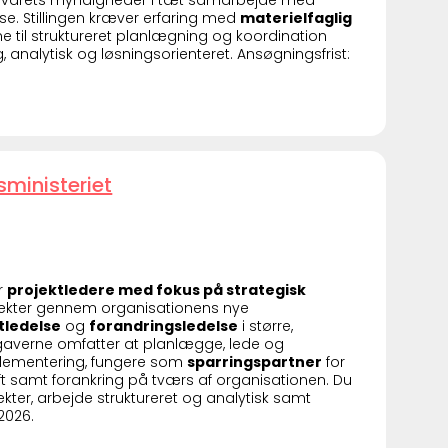
svarets myndigheder i tæt samarbejde med
se. Stillingen kræver erfaring med
materielfaglig
ne til struktureret planlægning og koordination
 analytisk og løsningsorienteret. Ansøgningsfrist:
sministeriet
r
projektledere med fokus på strategisk
rojekter gennem organisationens nye
tledelse
og
forandringsledelse
i større,
pgaverne omfatter at planlægge, lede og
mplementering, fungere som
sparringspartner
for
ift samt forankring på tværs af organisationen. Du
ter, arbejde struktureret og analytisk samt
2026.