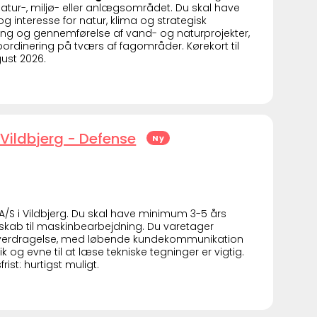
natur-, miljø- eller anlægsområdet. Du skal have
nteresse for natur, klima og strategisk
ing og gennemførelse af vand- og naturprojekter,
ordinering på tværs af fagområder. Kørekort til
gust 2026.
Vildbjerg - Defense
Ny
t A/S i Vildbjerg. Du skal have minimum 3-5 års
ab til maskinbearbejdning. Du varetager
l overdragelse, med løbende kundekommunikation
ik og evne til at læse tekniske tegninger er vigtig.
rist: hurtigst muligt.