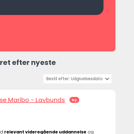
ret efter nyeste
lse Maribo - Lavbunds
Ny
ed
relevant videregående uddannelse
og