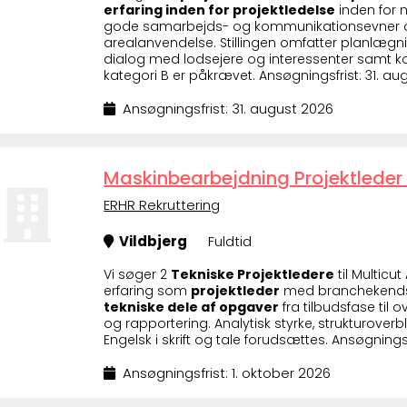
erfaring inden for projektledelse
inden for 
gode samarbejds- og kommunikationsevner og i
arealanvendelse. Stillingen omfatter planlægn
dialog med lodsejere og interessenter samt ko
kategori B er påkrævet. Ansøgningsfrist: 31. au
Ansøgningsfrist: 31. august 2026
Maskinbearbejdning Projektleder 
ERHR Rekruttering
Vildbjerg
Fuldtid
Vi søger 2
Tekniske Projektledere
til Multicu
erfaring som
projektleder
med branchekendsk
tekniske dele af opgaver
fra tilbudsfase ti
og rapportering. Analytisk styrke, strukturoverbl
Engelsk i skrift og tale forudsættes. Ansøgningsf
Ansøgningsfrist: 1. oktober 2026