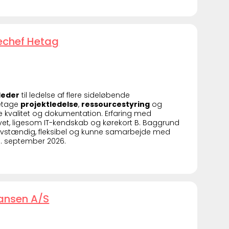
echef Hetag
leder
til ledelse af flere sideløbende
retage
projektledelse
,
ressourcestyring
og
kre kvalitet og dokumentation. Erfaring med
ævet, ligesom IT-kendskab og kørekort B. Baggrund
lvstændig, fleksibel og kunne samarbejde med
8. september 2026.
iansen A/S