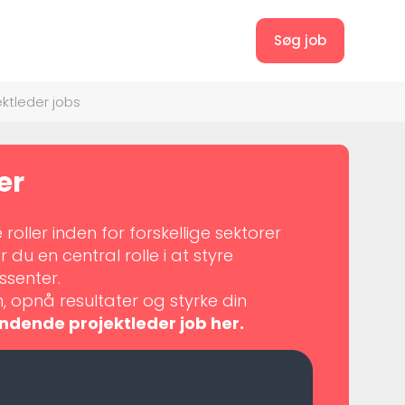
Søg job
ektleder jobs
er
ller inden for forskellige sektorer
 du en central rolle i at styre
ssenter.
n, opnå resultater og styrke din
ndende projektleder job her.