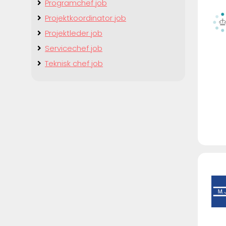
Programchef job
Projektkoordinator job
Projektleder job
Servicechef job
Teknisk chef job