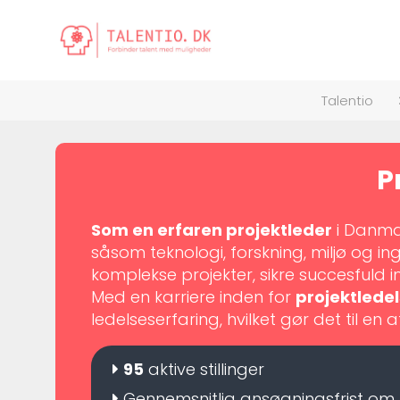
Talentio
P
Som en erfaren projektleder
i Danmar
såsom teknologi, forskning, miljø og 
komplekse projekter, sikre succesfuld
Med en karriere inden for
projektlede
ledelseserfaring, hvilket gør det til en 
95
aktive stillinger
Gennemsnitlig ansøgningsfrist om