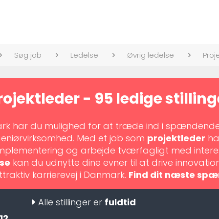
Søg job
Ledelse
Øvrig ledelse
Proj
rojektleder - 95 ledige stilling
k har du mulighed for at træde ind i spændende ro
ingeniørvirksomhed. Med et job som
projektleder
har
 implementering og arbejde tværfagligt med intere
lse
kan du udnytte dine evner til at drive innovatio
attraktiv karrierevej i Danmark.
Find dit næste spæ
Alle stillinger er
fuldtid
12