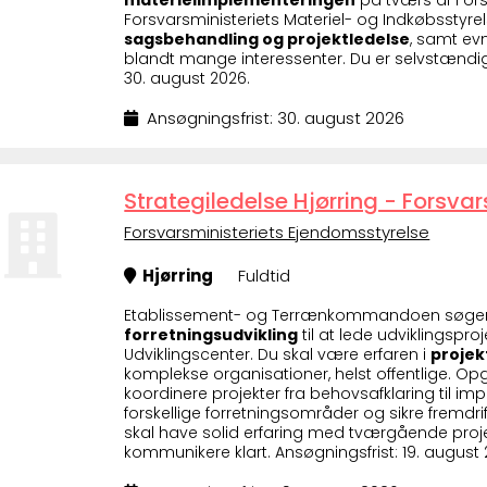
materielimplementeringen
på tværs af For
Forsvarsministeriets Materiel- og Indkøbsstyrel
sagsbehandling og projektledelse
, samt ev
blandt mange interessenter. Du er selvstændig,
30. august 2026.
Ansøgningsfrist: 30. august 2026
Strategiledelse Hjørring - Forsvar
Forsvarsministeriets Ejendomsstyrelse
Hjørring
Fuldtid
Etablissement- og Terrænkommandoen søge
forretningsudvikling
til at lede udviklingsp
Udviklingscenter. Du skal være erfaren i
projek
komplekse organisationer, helst offentlige. O
koordinere projekter fra behovsafklaring til i
forskellige forretningsområder og sikre fremdr
skal have solid erfaring med tværgående projek
kommunikere klart. Ansøgningsfrist: 19. august 