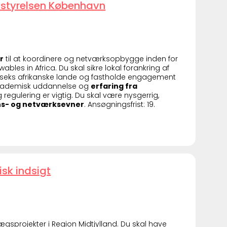
istyrelsen København
r
til at koordinere og netværksopbygge inden for
les in Africa. Du skal sikre lokal forankring af
eks afrikanske lande og fastholde engagement
 akademisk uddannelse og
erfaring fra
 regulering er vigtig. Du skal være nysgerrig,
s- og netværksevner
. Ansøgningsfrist: 19.
sk indsigt
lægsprojekter i Region Midtjylland. Du skal have