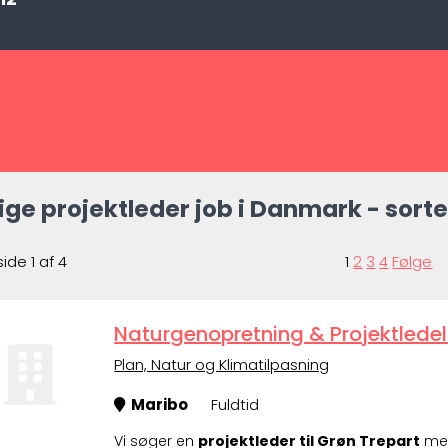
ige projektleder job i Danmark - sorte
side 1 af 4
1
2
3
4
Følge
Naturgenopretning & Projektlede
Plan, Natur og Klimatilpasning
Maribo
Fuldtid
Vi søger en
projektleder til Grøn Trepart
m