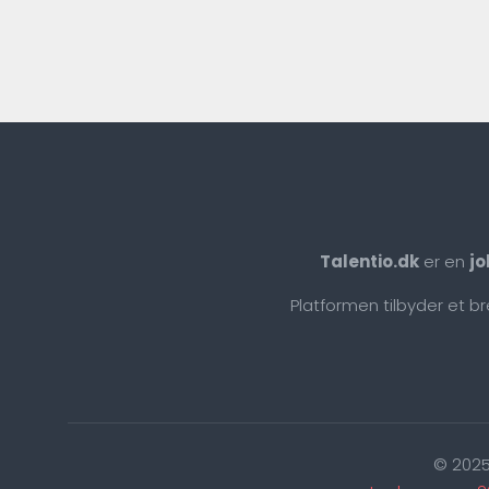
Talentio.dk
er en
jo
Platformen tilbyder et b
© 2025