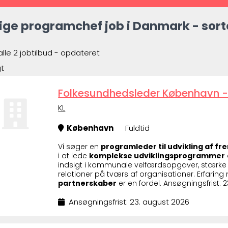
ige programchef job i Danmark - sort
alle 2 jobtilbud - opdateret
gt
Folkesundhedsleder København -
KL
København
Fuldtid
Vi søger en
programleder til udvikling af f
i at lede
komplekse udviklingsprogrammer
indsigt i kommunale velfærdsopgaver, stærke 
relationer på tværs af organisationer. Erfari
partnerskaber
er en fordel. Ansøgningsfrist: 
Ansøgningsfrist: 23. august 2026