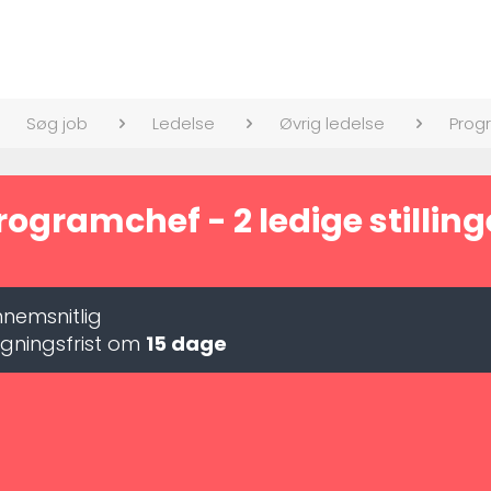
Søg job
Ledelse
Øvrig ledelse
Prog
rogramchef - 2 ledige stilling
nemsnitlig
gningsfrist om
15 dage