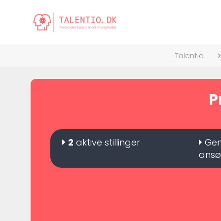
Talentio
P
2
aktive stillinger
Gen
ansø