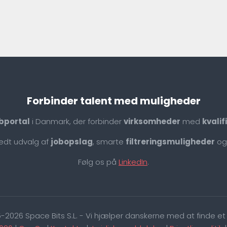
Forbinder talent med muligheder
bportal
i Danmark, der forbinder
virksomheder
med
kvali
redt udvalg af
jobopslag
, smarte
filtreringsmuligheder
og
Følg os på
LinkedIn
.
-2026 Space Bits S.L. - Vi hjælper danskerne med at finde et 