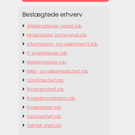
Beslægtede erhverv
Afdelingsleder, privat job
Idrætsleder, kommunal job
Information- og videnchef IT job
IT-projektleder job
Maskinmester job
Miljø- og sikkerhedschef job
Områdechef job
Programchef job
Projektkoordinator job
Projektleder job
Servicechef job
Teknisk chef job