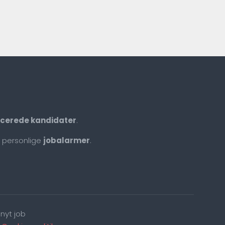
ficerede kandidater
.
 personlige
jobalarmer
.
nyt job