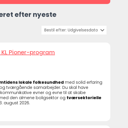
eret efter nyeste
 KL Pioner-program
remtidens lokale folkesundhed
med solid erfaring
og tværgående samarbejder. Du skal have
kommunikative evner og evne til at skabe
ng med den almene boligsektor og
tværsektorielle
23. august 2026.