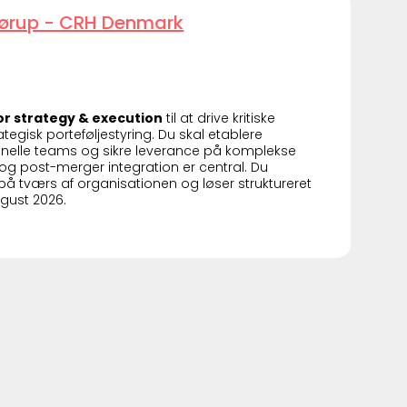
Brørup - CRH Denmark
r strategy & execution
til at drive kritiske
tegisk porteføljestyring. Du skal etablere
ionelle teams og sikre leverance på komplekse
og post-merger integration er central. Du
på tværs af organisationen og løser struktureret
ugust 2026.