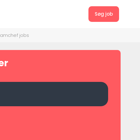
Søg job
ramchef jobs
er