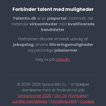
Forbinder talent med muligheder
Talentio.dk
er en
jobportal
i Danmark, der
forbinder
virksomheder
med
kvalificerede
kandidater
.
Platformen tilbyder et bredt udvalg af
jobopslag
, smarte
filtreringsmuligheder
og personlige
jobalarmer
.
Følg os på
LinkedIn
.
© 2025-2026 Space Bits S.L. - Vi hjælper
danskerne med at finde et nyt job
Lønberegner 2026
|
Om Os
|
Kontakte
|
Juridisk meddelelse
|
Privatlivspolitik
|
Cookies