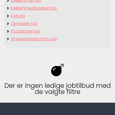
Køkkenchef job
Køkkenmedhjælper job
Kok job
Opvasker job
Pizzabager job
Smørrebrødsjomfru job
Der er ingen ledige jobtilbud med
de valgte filtre