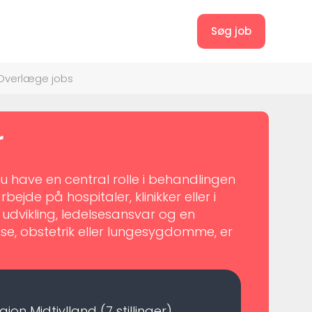
Søg job
Overlæge jobs
r
 have en central rolle i behandlingen
bejde på hospitaler, klinikker eller i
 udvikling, ledelsesansvar og en
se, obstetrik eller lungesygdomme, er
gion Midtjylland
(7 stillinger)