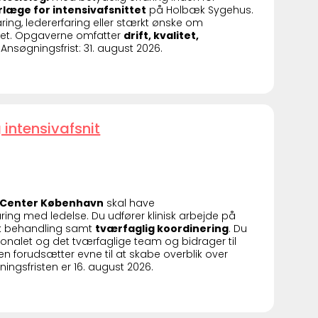
læge for intensivafsnittet
på Holbæk Sygehus.
ring, ledererfaring eller stærkt ønske om
ret. Opgaverne omfatter
drift, kvalitet,
Ansøgningsfrist: 31. august 2026.
intensivafsnit
k Center København
skal have
ring med ledelse. Du udfører klinisk arbejde på
sk behandling samt
tværfaglig koordinering
. Du
nalet og det tværfaglige team og bidrager til
en forudsætter evne til at skabe overblik over
ngsfristen er 16. august 2026.