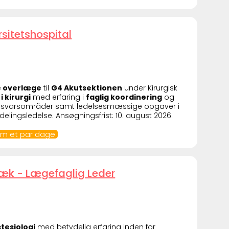
rsitetshospital
e overlæge
til
G4 Akutsektionen
under Kirurgisk
i kirurgi
med erfaring i
faglig koordinering
og
ke ansvarsområder samt ledelsesmæssige opgaver i
ingsledelse. Ansøgningsfrist: 10. august 2026.
 om et par dage
bæk - Lægefaglig Leder
tesiologi
med betydelig erfaring inden for