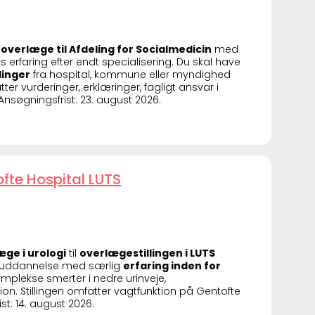
n
overlæge til Afdeling for Socialmedicin
med
rfaring efter endt specialisering. Du skal have
linger
fra hospital, kommune eller myndighed
tter vurderinger, erklæringer, fagligt ansvar i
søgningsfrist: 23. august 2026.
ofte Hospital LUTS
æge i urologi
til
overlægestillingen i LUTS
k uddannelse med særlig
erfaring inden for
mplekse smerter i nedre urinveje,
n. Stillingen omfatter vagtfunktion på Gentofte
st: 14. august 2026.