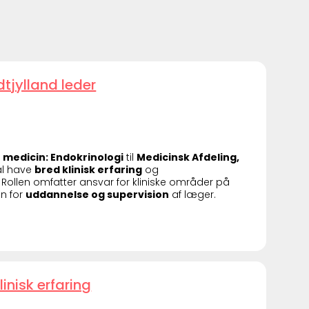
tjylland leder
 medicin: Endokrinologi
til
Medicinsk Afdeling,
al have
bred klinisk erfaring
og
 Rollen omfatter ansvar for kliniske områder på
en for
uddannelse og supervision
af læger.
inisk erfaring