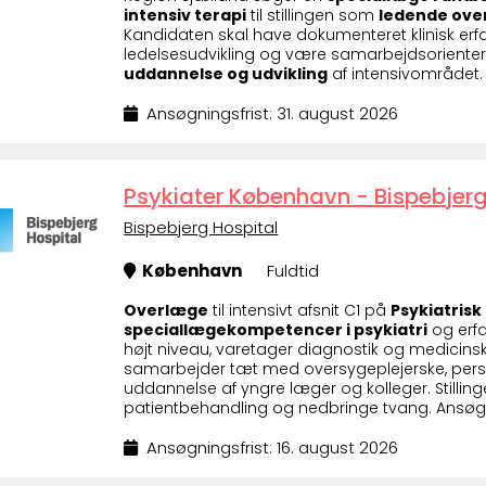
intensiv terapi
til stillingen som
ledende over
Kandidaten skal have dokumenteret klinisk erfa
ledelsesudvikling og være samarbejdsoriente
uddannelse og udvikling
af intensivområdet. 
Ansøgningsfrist: 31. august 2026
Psykiater København - Bispebjerg 
Bispebjerg Hospital
København
Fuldtid
Overlæge
til intensivt afsnit C1 på
Psykiatris
speciallægekompetencer i psykiatri
og erfa
højt niveau, varetager diagnostik og medicin
samarbejder tæt med oversygeplejerske, perso
uddannelse af yngre læger og kolleger. Stilling
patientbehandling og nedbringe tvang. Ansøgni
Ansøgningsfrist: 16. august 2026