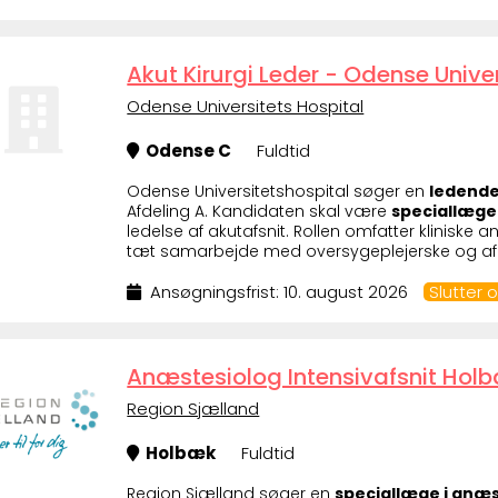
Akut Kirurgi Leder - Odense Unive
Odense Universitets Hospital
Odense C
Fuldtid
Odense Universitetshospital søger en
ledend
Afdeling A. Kandidaten skal være
speciallæge 
ledelse af akutafsnit. Rollen omfatter klinis
tæt samarbejde med oversygeplejerske og afdel
Ansøgningsfrist: 10. august 2026
Slutter
Anæstesiolog Intensivafsnit Hol
Region Sjælland
Holbæk
Fuldtid
Region Sjælland søger en
speciallæge i anæs