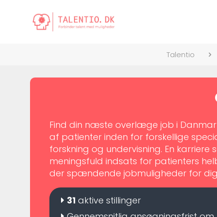
Talentio
Find din næste overlæge job i Danmar
af patienter inden for forskellige specia
forskning og undervisning. En karriere
meningsfuld indsats for patienters hel
der spændende jobmuligheder for di
31
aktive stillinger
Gennemsnitlig ansøgningsfrist om