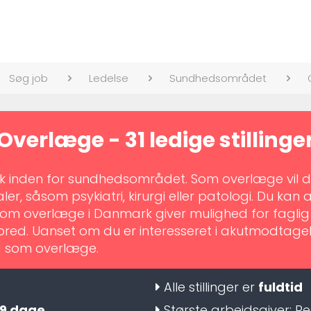
Søg job
Ledelse
Sundhedsområdet
Overlæge - 31 ledige stillinge
k inden for sundhedsområdet. Som overlæge vil du
ler, såsom psykiatri, kirurgi eller patologi. Du kan ar
 som overlæge i Danmark giver mulighed for faglig
bred. Uanset om du er interesseret i akutmodtagel
g som overlæge.
Alle stillinger er
fuldtid
9 dage
Største arbejdsgiver:
Re