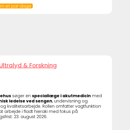
 om et par dage
ltralyd & Forskning
gehus
søger en
speciallæge i akutmedicin
med
inisk ledelse ved sengen
, undervisning og
 og kvalitetsarbejde. Rollen omfatter vagtfunktion
 arbejde i fladt hieraki med fokus på
sfrist: 23. august 2026.