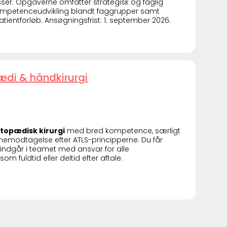
ser. Opgaverne omfatter strategisk og faglig
kompetenceudvikling blandt faggrupper samt
ientforløb. Ansøgningsfrist: 1. september 2026.
ædi & håndkirurgi
rtopædisk kirurgi
med bred kompetence, særligt
emodtagelse efter ATLS-principperne. Du får
indgår i teamet med ansvar for alle
om fuldtid eller deltid efter aftale.