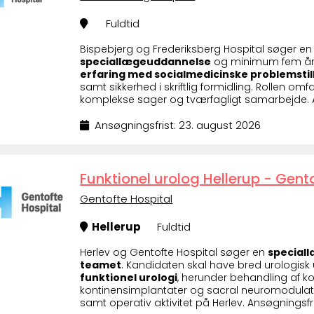
Fuldtid
Bispebjerg og Frederiksberg Hospital søger e
speciallægeuddannelse
og minimum fem års e
erfaring med socialmedicinske problemstil
samt sikkerhed i skriftlig formidling. Rollen omfa
komplekse sager og tværfagligt samarbejde. An
Ansøgningsfrist: 23. august 2026
Funktionel urolog Hellerup - Gent
Gentofte Hospital
Hellerup
Fuldtid
Herlev og Gentofte Hospital søger en
speciall
teamet
. Kandidaten skal have bred urologis
funktionel urologi
, herunder behandling af ko
kontinensimplantater og sacral neuromodulatio
samt operativ aktivitet på Herlev. Ansøgningsfri