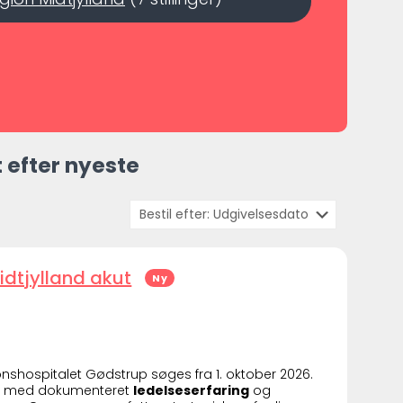
 efter nyeste
idtjylland akut
Ny
nshospitalet Gødstrup søges fra 1. oktober 2026.
i
med dokumenteret
ledelseserfaring
og