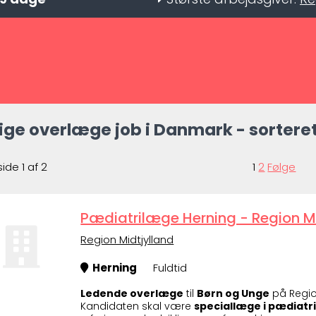
ige overlæge job i Danmark - sorteret
side 1 af 2
1
2
Følge
Pædiatrilæge Herning - Region M
Region Midtjylland
Herning
Fuldtid
Ledende overlæge
til
Børn og Unge
på Regio
Kandidaten skal være
speciallæge i pædiatr