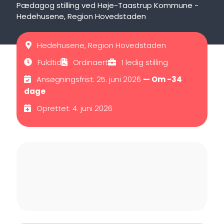
Pædagog stilling ved Høje-Taastrup Kommune -
Hedehusene, Region Hovedstaden
Hedehusene, Region Hovedstaden
Fuldtid
Ordinaert
1 ledig stilling
Ansøgningsfrist: 25. juni 2026
— Om -34
dage
Oprettet: 4. juni 2026