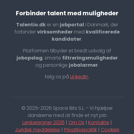
Forbinder talent med muligheder
Talentio.dk
er en
jobportal
i Danmark, der
forbinder
virksomheder
med
kvalificerede
kandidater
.
Platformen tilbyder et bredt udvalg af
jobopslag
, smarte
filtreringsmuligheder
og personlige
jobalarmer
.
Følg os på
LinkedIn
.
© 2025-2026 Space Bits S.L. - Vi hjælper
danskerne med at finde et nyt job
Lønberegner 2026
|
Om Os
|
Kontakte
|
Juridisk meddelelse
|
Privatlivspolitik
|
Cookies