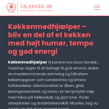
Køkkenmedhjælper –
bliv en del af et køkken
med højt humør, tempo
og god energi
Køkkenmedhjælper
til kantine hos Novo Nordisk i
Taastrup søges til at bidrage til god service, skabe
en imødekommende stemning og håndtere
køkkenopgaver som sandwiches og lettere
forberedelse. Ideel kandidat er åben, glad,
løsningsorienteret og trives i et tempofyldt miljø
med fokus på fællesskab og god tone. Gode
arbejdstider og ansættelsesvilkår tilbydes. Søg nu
og bliv en del af et energisk team!