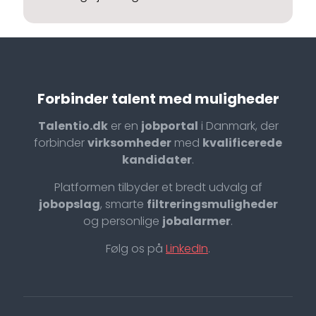
Forbinder talent med muligheder
Talentio.dk
er en
jobportal
i Danmark, der
forbinder
virksomheder
med
kvalificerede
kandidater
.
Platformen tilbyder et bredt udvalg af
jobopslag
, smarte
filtreringsmuligheder
og personlige
jobalarmer
.
Følg os på
LinkedIn
.