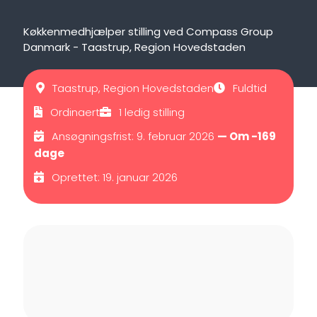
Køkkenmedhjælper stilling ved Compass Group
Danmark - Taastrup, Region Hovedstaden
Taastrup, Region Hovedstaden
Fuldtid
Ordinaert
1 ledig stilling
Ansøgningsfrist: 9. februar 2026
— Om -169
dage
Oprettet: 19. januar 2026