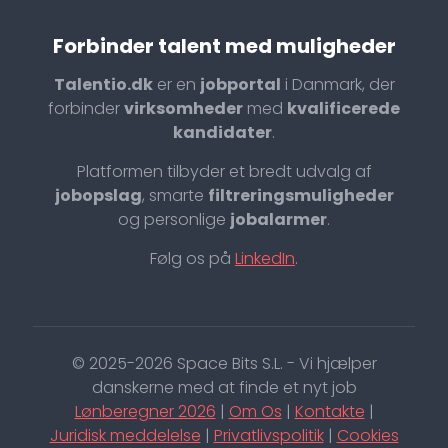
Forbinder talent med muligheder
Talentio.dk
er en
jobportal
i Danmark, der
forbinder
virksomheder
med
kvalificerede
kandidater
.
Platformen tilbyder et bredt udvalg af
jobopslag
, smarte
filtreringsmuligheder
og personlige
jobalarmer
.
Følg os på
LinkedIn
.
© 2025-2026 Space Bits S.L. - Vi hjælper
danskerne med at finde et nyt job
Lønberegner 2026
|
Om Os
|
Kontakte
|
Juridisk meddelelse
|
Privatlivspolitik
|
Cookies