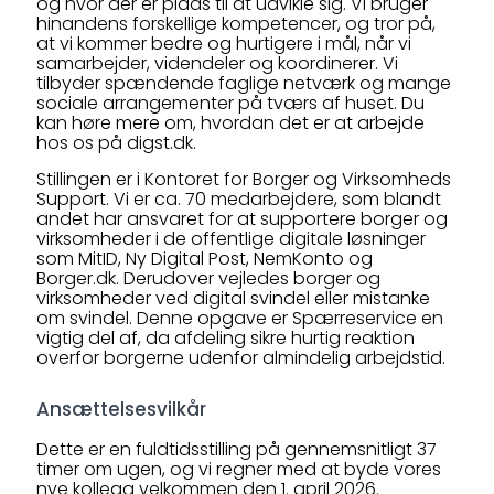
og hvor der er plads til at udvikle sig. Vi bruger
hinandens forskellige kompetencer, og tror på,
at vi kommer bedre og hurtigere i mål, når vi
samarbejder, videndeler og koordinerer. Vi
tilbyder spændende faglige netværk og mange
sociale arrangementer på tværs af huset. Du
kan høre mere om, hvordan det er at arbejde
hos os på digst.dk.
Stillingen er i Kontoret for Borger og Virksomheds
Support. Vi er ca. 70 medarbejdere, som blandt
andet har ansvaret for at supportere borger og
virksomheder i de offentlige digitale løsninger
som MitID, Ny Digital Post, NemKonto og
Borger.dk. Derudover vejledes borger og
virksomheder ved digital svindel eller mistanke
om svindel. Denne opgave er Spærreservice en
vigtig del af, da afdeling sikre hurtig reaktion
overfor borgerne udenfor almindelig arbejdstid.
Ansættelsesvilkår
Dette er en fuldtidsstilling på gennemsnitligt 37
timer om ugen, og vi regner med at byde vores
nye kollega velkommen den 1. april 2026.