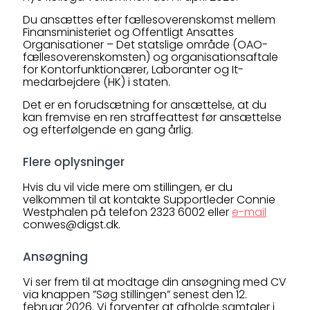
Du ansættes efter fællesoverenskomst mellem
Finansministeriet og Offentligt Ansattes
Organisationer – Det statslige område (OAO-
fællesoverenskomsten) og organisationsaftale
for Kontorfunktionærer, Laboranter og It-
medarbejdere (HK) i staten.
Det er en forudsætning for ansættelse, at du
kan fremvise en ren straffeattest før ansættelse
og efterfølgende en gang årlig.
Flere oplysninger
Hvis du vil vide mere om stillingen, er du
velkommen til at kontakte Supportleder Connie
Westphalen på telefon 2323 6002 eller
e-mail
conwes@digst.dk.
Ansøgning
Vi ser frem til at modtage din ansøgning med CV
via knappen ”Søg stillingen” senest den 12.
februar 2026. Vi forventer at afholde samtaler i