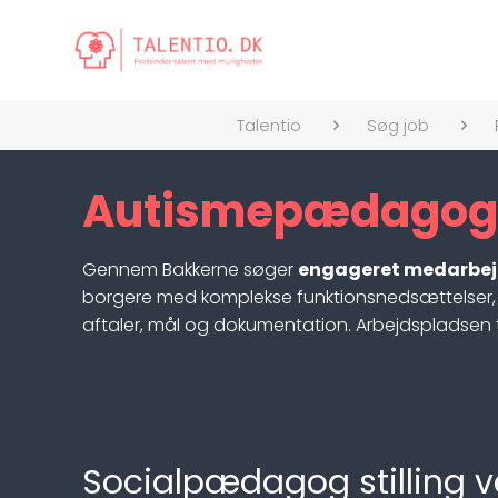
Talentio
Søg job
Autismepædagog A
Gennem Bakkerne søger
engageret medarbej
borgere med komplekse funktionsnedsættelser,
aftaler, mål og dokumentation. Arbejdspladsen tilb
Socialpædagog stilling v