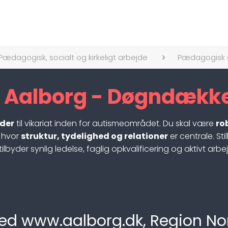
Pædagogisk, socialt og kirkeligt arbejde
Pædagogisk 
alborg - Døgndækket
der
til vikariat inden for autismeområdet. Du skal være
ro
 hvor
struktur, tydelighed og relationer
er centrale. St
yder synlig ledelse, faglig opkvalificering og aktivt arbejd
ed www.aalborg.dk, Region No