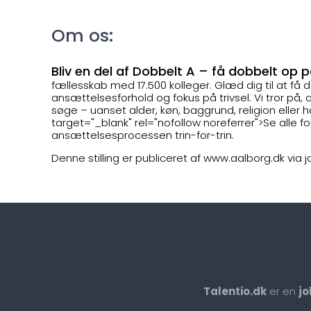
Om os:
Bliv en del af Dobbelt A – få dobbelt op 
fællesskab med 17.500 kolleger. Glæd dig til at få
ansættelsesforhold og fokus på trivsel. Vi tror på, a
søge – uanset alder, køn, baggrund, religion eller 
target="_blank" rel="nofollow noreferrer">Se alle f
ansættelsesprocessen trin-for-trin.
Denne stilling er publiceret af www.aalborg.dk via 
Talentio.dk
er en
jo