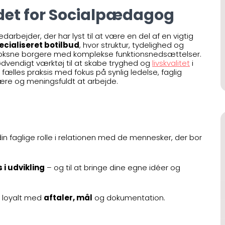
ddet for Socialpædagog
rbejder, der har lyst til at være en del af en vigtig
ecialiseret botilbud
, hvor struktur, tydelighed og
 voksne borgere med komplekse funktionsnedsættelser.
 nødvendigt værktøj til at skabe tryghed og
livskvalitet
i
fælles praksis med fokus på synlig ledelse, faglig
 være og meningsfuldt at arbejde.
din faglige rolle i relationen med de mennesker, der bor
i udvikling
– og til at bringe dine egne idéer og
og loyalt med
aftaler, mål
og dokumentation.