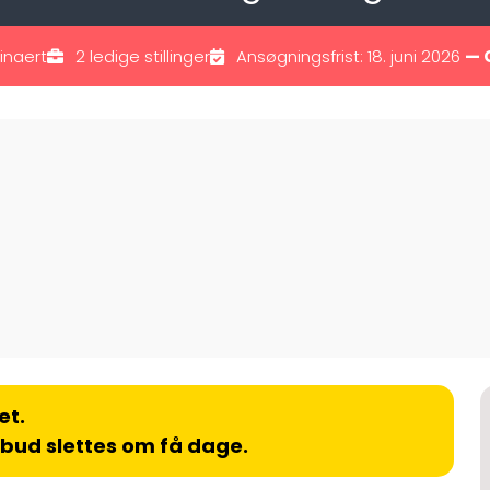
inaert
2 ledige stillinger
Ansøgningsfrist: 18. juni 2026
— 
et.
lbud slettes om få dage.