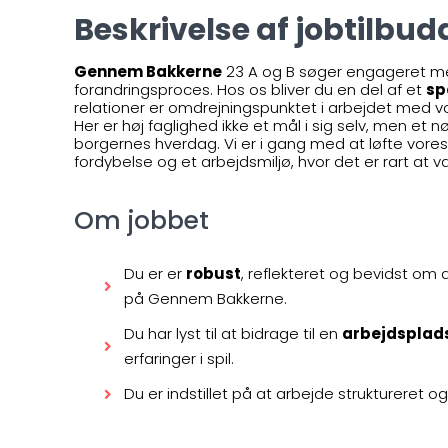
Beskrivelse af jobtilbu
Gennem Bakkerne
23 A og B søger engageret meda
forandringsproces. Hos os bliver du en del af et
sp
relationer er omdrejningspunktet i arbejdet med
Her er høj faglighed ikke et mål i sig selv, men et
borgernes hverdag. Vi er i gang med at løfte vores 
fordybelse og et arbejdsmiljø, hvor det er rart at
Om jobbet
Du er er
robust
, reflekteret og bevidst om 
på Gennem Bakkerne.
Du har lyst til at bidrage til en
arbejdsplads 
erfaringer i spil.
Du er indstillet på at arbejde struktureret 