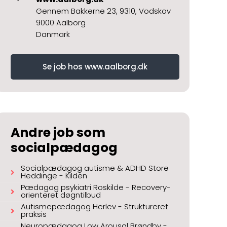
Gennem Bakkerne 23, 9310, Vodskov
9000 Aalborg
Danmark
Se job hos www.aalborg.dk
Andre job som
socialpædagog
Socialpædagog autisme & ADHD Store
Heddinge - Kilden
Pædagog psykiatri Roskilde - Recovery-
orienteret døgntilbud
Autismepædagog Herlev - Struktureret
praksis
Neuropædagog Low Arousal Brøndby -