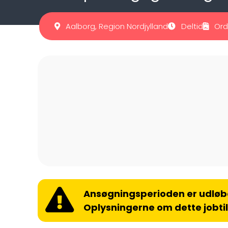
Aalborg, Region Nordjylland
Deltid
Ord
Ansøgningsperioden er udløb
Oplysningerne om dette jobti