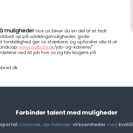
på muligheder
Hos os bliver du en del af et fedt
 dobbelt op på udviklingsmuligheder, gode
t forskellighed gør os stærkere, og opfordrer alle til at
handicap.
www.aalborg.dk
/job-og-karriere/"
ordelene ved et job hos os og bliv klogere på
jobnet.dk
Forbinder talent med muligheder
bportal
i Danmark, der forbinder
virksomheder
med
kvali