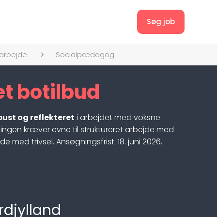
Søg job
arbejde
Socialpædagog
 botilbud
bust og reflekteret
i arbejdet med voksne
illingen kræver evne til struktureret arbejde med
e med trivsel. Ansøgningsfrist: 18. juni 2026.
rdjylland