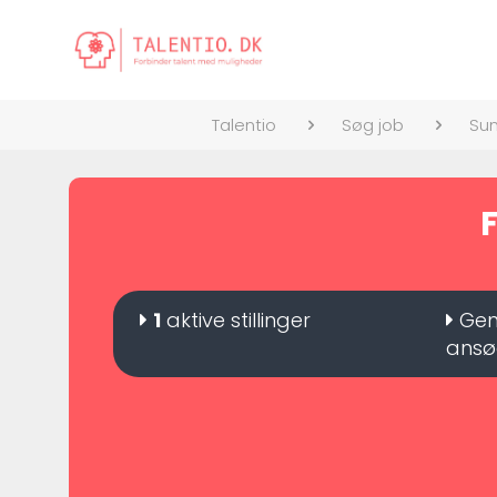
Talentio
Søg job
Sun
F
1
aktive stillinger
Gen
ansø