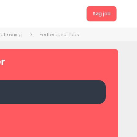
Søg job
optræning
Fodterapeut jobs
er