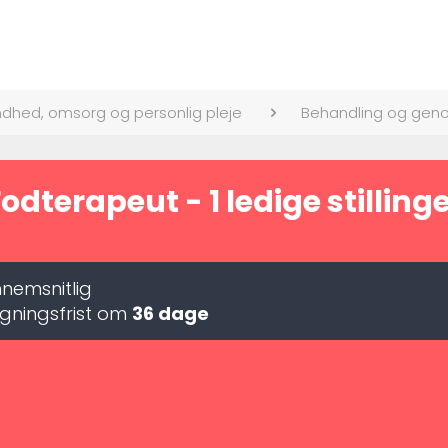
dhed, omsorg og personlig pleje
Behandling og gen
odterapeut - 1 ledige stilling
nemsnitlig
gningsfrist om
36 dage