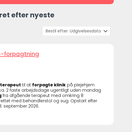
ret efter nyeste
m-forpagtning
dterapeut
til at
forpagte klinik
på plejehjem
 ca. 2 faste arbejdsdage ugentligt uden mandag
g
fra afgående terapeut med omkring 8
rettet med behandlerstol og sug. Opstart efter
: 3. september 2026.