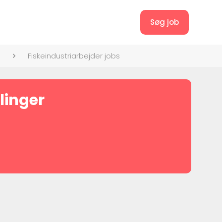
Søg job
Fiskeindustriarbejder jobs
llinger