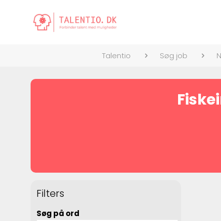
Talentio
Søg job
N
Fiskei
Filters
Søg på ord