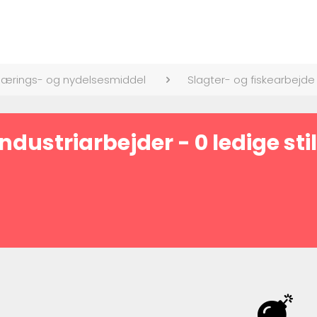
ærings- og nydelsesmiddel
Slagter- og fiskearbejde
ndustriarbejder - 0 ledige sti