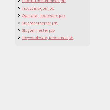
Fiskeindustriarbejder job
Industrislagter job
Operatør, fødevarer job
Slagteriarbejder job
Slagtermester job
Tilsynstekniker, fødevarer job