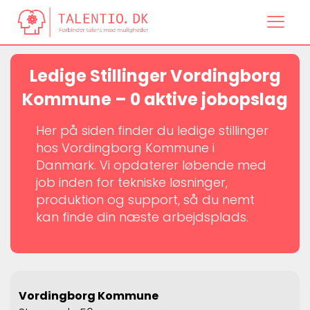
Ledige Stillinger Vordingborg
Kommune – 0 aktive jobopslag
Her på siden finder du ledige stillinger
hos Vordingborg Kommune i
Danmark. Vi opdaterer løbende med
job inden for tekniske løsninger,
produktion og support, så du nemt
kan finde din næste arbejdsplads.
Vordingborg Kommune