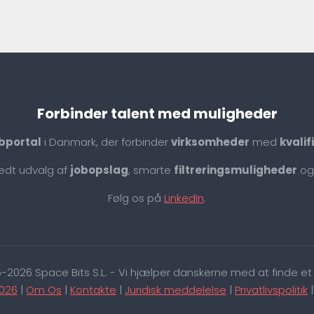
Forbinder talent med muligheder
bportal
i Danmark, der forbinder
virksomheder
med
kvali
redt udvalg af
jobopslag
, smarte
filtreringsmuligheder
og
Følg os på
LinkedIn
.
-2026 Space Bits S.L. - Vi hjælper danskerne med at finde et 
026
|
Om Os
|
Kontakte
|
Juridisk meddelelse
|
Privatlivspolitik