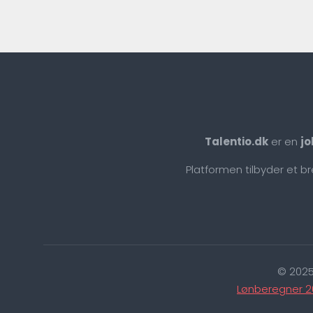
Talentio.dk
er en
jo
Platformen tilbyder et b
© 2025
Lønberegner 2