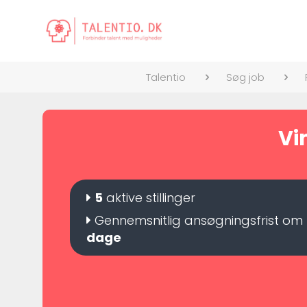
Talentio
Søg job
Vi
5
aktive stillinger
Gennemsnitlig ansøgningsfrist om
dage