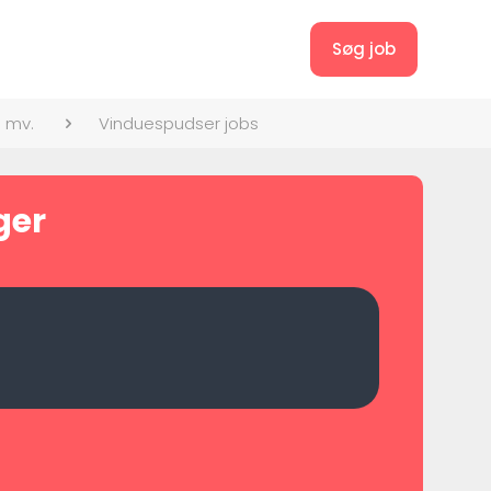
Søg job
 mv.
Vinduespudser jobs
ger