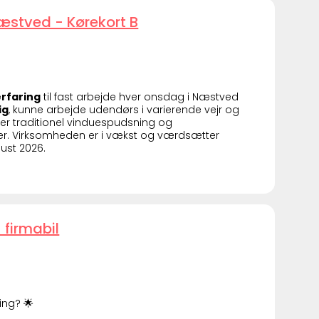
stved - Kørekort B
rfaring
til fast arbejde hver onsdag i Næstved
ig
, kunne arbejde udendørs i varierende vejr og
er traditionel vinduespudsning og
r. Virksomheden er i vækst og værdsætter
gust 2026.
 firmabil
ing? 🌟