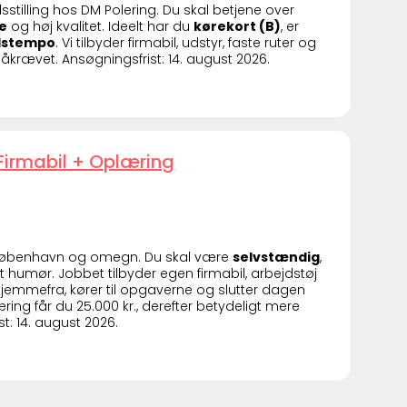
tidsstilling hos DM Polering. Du skal betjene over
de
og høj kvalitet. Ideelt har du
kørekort (B)
, er
jdstempo
. Vi tilbyder firmabil, udstyr, faste ruter og
åkrævet. Ansøgningsfrist: 14. august 2026.
irmabil + Oplæring
orkøbenhavn og omegn. Du skal være
selvstændig
,
umør. Jobbet tilbyder egen firmabil, arbejdstøj
hjemmefra, kører til opgaverne og slutter dagen
æring får du 25.000 kr., derefter betydeligt mere
t: 14. august 2026.