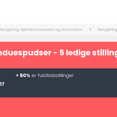
Rengøring, ejendomsservice og renovation
Rengøring
nduespudser - 5 ledige stillin
80%
er fuldtidsstillinger
17