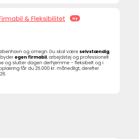
mabil & Fleksibilitet
Ny
orkøbenhavn og omegn. Du skal være
selvstændig
,
ilbyder
egen firmabil
, arbejdstøj og professionelt
ne og slutter dagen derhjemme – fleksibelt og i
oplæring får du 25.000 kr. månedligt, derefter
26.