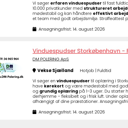
Vi søger
erfaren vinduespudser
til fast fuld
10.000 privatkunder med
struktureret arbej
mødestabil og kan håndtere
effektivt arbe
et team med godt arbejdsmiljø. Straffeattest p
Ansøgningsfrist: 14. august 2026
Vinduespudser Storkøbenhavn - F
DM POLERING ApS
Veksø Sjælland
Hotjob | Fuldtid
Vi søger en
vinduespudser
til oplæring i St
have
kørekort
og være mødestabil med godt h
og
grundig oplæring
på 1–3 uger. Du starter 
derhjemme – fleksibelt og i frisk luft. Under opl
afhængigt af dine præstationer. Ansøgningsfris
Ansøgningsfrist: 14. august 2026