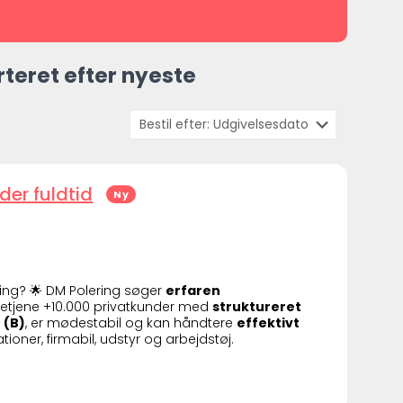
teret efter nyeste
er fuldtid
Ny
ing? 🌟 DM Polering søger
erfaren
al betjene +10.000 privatkunder med
struktureret
 (B)
, er mødestabil og kan håndtere
effektivt
ikationer, firmabil, udstyr og arbejdstøj.