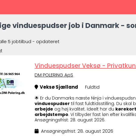
ige vinduespudser job i Danmark - sor
alle 5 jobtilbud - opdateret
gt
Vinduespudser Veksø - Privatkund
DM POLERING ApS
Veksø Sjælland
Fuldtid
🌟 Er du Danmarks næste Ninja i vinduespudsn
vinduespudser
til fast fuldtidsstilling. Du sk
arbejde
og høj kvalitet. Ideelt har du
kørekort
arbejdstempo
. Vi tilbyder fast løn efter kvalif
Ansøgningsfrist: 28. august 2026.
Ansøgningsfrist: 28. august 2026