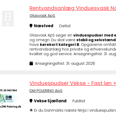
Rentvandsanlæg Vinduesvask Næ
Glasvask ApS
Næstved
Deltid
Glasvask ApS søger en
vinduespudser med e
og omegn. Du skal være
stabil og selvstænd
have
kørekort kategori B
. Opgaverne omfatt
rentvandsanlæg hos private og erhvervskunde
kvalitet og god service. Ansøgningsfrist: 31. au
Ansøgningsfrist: 31. august 2026
Vinduespudser Veksø - Fast løn +
DM POLERING ApS
Veksø Sjælland
Fuldtid
🌟 Er du Danmarks næste Ninja i vinduespudsn