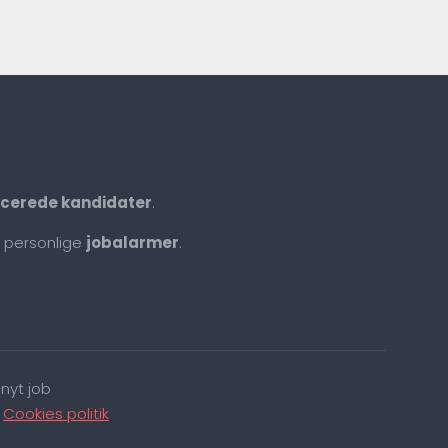
ficerede kandidater
.
 personlige
jobalarmer
.
nyt job
|
Cookies politik