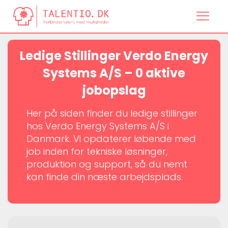
Ledige Stillinger Verdo Energy
Systems A/S – 0 aktive
jobopslag
Her på siden finder du ledige stillinger
hos Verdo Energy Systems A/S i
Danmark. Vi opdaterer løbende med
job inden for tekniske løsninger,
produktion og support, så du nemt
kan finde din næste arbejdsplads.