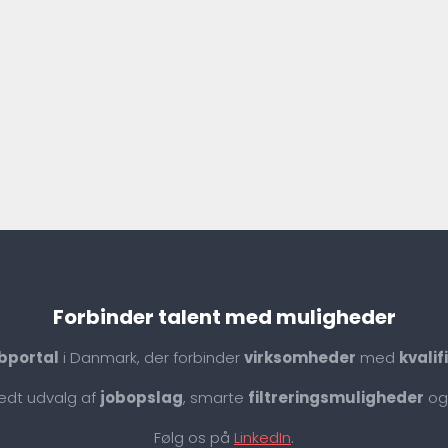
Forbinder talent med muligheder
bportal
i Danmark, der forbinder
virksomheder
med
kvali
redt udvalg af
jobopslag
, smarte
filtreringsmuligheder
og
Følg os på
LinkedIn
.