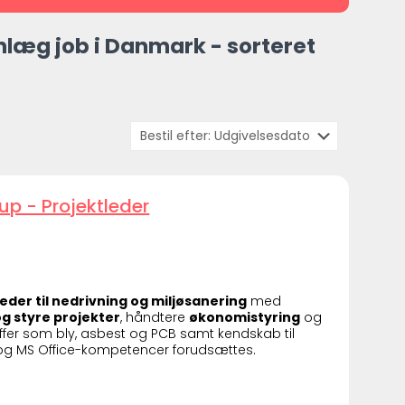
læg job i Danmark - sorteret
up - Projektleder
eder til nedrivning og miljøsanering
med
g styre projekter
, håndtere
økonomistyring
og
offer som bly, asbest og PCB samt kendskab til
 og MS Office-kompetencer forudsættes.