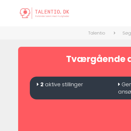
Talentio
Søg
Tværgående ar
2
aktive stillinger
Gen
ansø