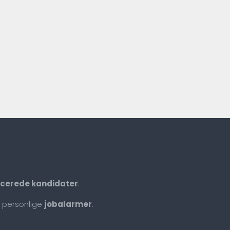
ficerede kandidater
.
 personlige
jobalarmer
.