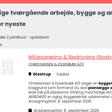
ige tværgående arbejde, bygge og an
er nyeste
alle 2 jobtilbud - opdateret
gt
Miljøsanering & Nedrivning Glostr
CHRISTIANSEN & ESSENBÆK A/S
Glostrup
Fuldtid
Christiansen & Essenbæk A/S søger en
byggel
baggrund som formand. Du skal
planlægge o
lede folk på pladserne. Erfaring med farlige st
AB18/AB92 er vigtig. Byggeteknisk uddannelse
Ansøgningsfrist: 8. september 2026.
Ansøgningsfrist: 8. september 2026