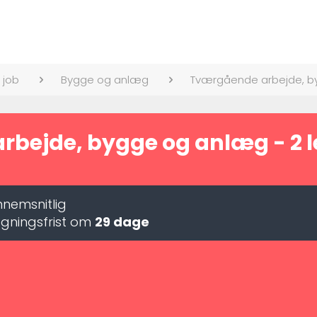
 job
Bygge og anlæg
Tværgående arbejde, b
bejde, bygge og anlæg - 2 led
nemsnitlig
gningsfrist om
29 dage