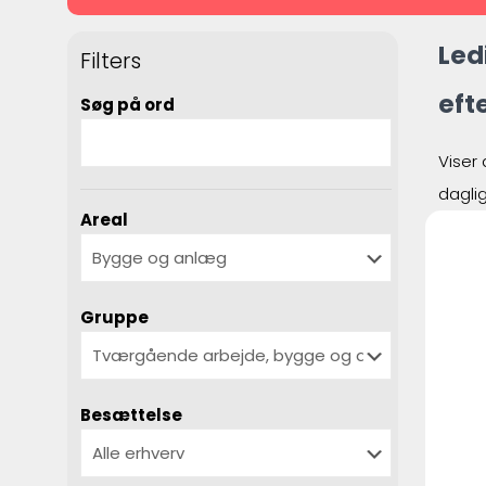
Led
Filters
eft
Søg på ord
Viser 
dagli
Areal
Gruppe
Besættelse