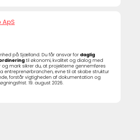
p ApS
omhed på Sjælland. Du får ansvar for
daglig
ordinering
til økonomi, kvalitet og dialog med
og mark sikrer du, at projekterne gennemføres
 fra entreprenørbranchen, evne til at skabe struktur
nde, forstår vigtigheden af dokumentation og
gningsfrist: 19. august 2026.