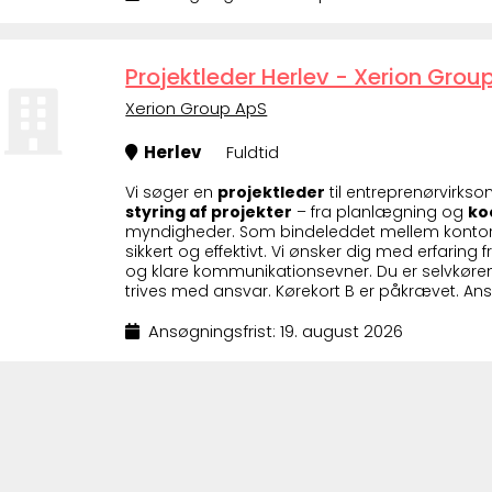
Projektleder Herlev - Xerion Grou
Xerion Group ApS
Herlev
Fuldtid
Vi søger en
projektleder
til entreprenørvirks
styring af projekter
– fra planlægning og
ko
myndigheder. Som bindeleddet mellem kontor 
sikkert og effektivt. Vi ønsker dig med erfaring
og klare kommunikationsevner. Du er selvkøre
trives med ansvar. Kørekort B er påkrævet. Ansø
Ansøgningsfrist: 19. august 2026