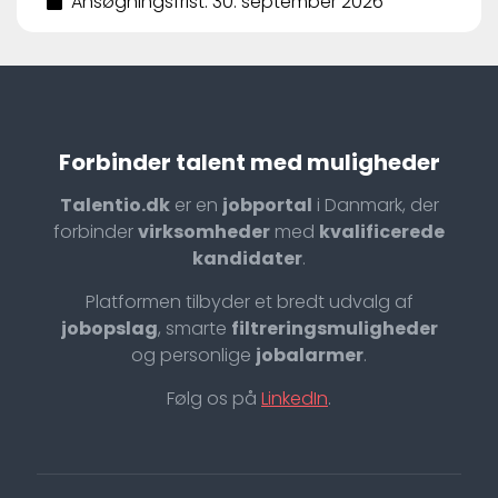
Ansøgningsfrist: 30. september 2026
Forbinder talent med muligheder
Talentio.dk
er en
jobportal
i Danmark, der
forbinder
virksomheder
med
kvalificerede
kandidater
.
Platformen tilbyder et bredt udvalg af
jobopslag
, smarte
filtreringsmuligheder
og personlige
jobalarmer
.
Følg os på
LinkedIn
.