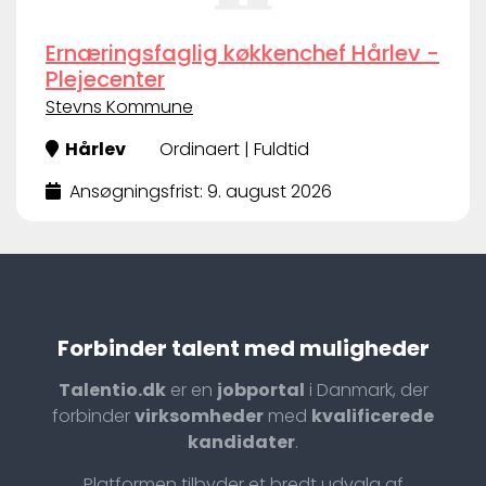
Ernæringsfaglig køkkenchef Hårlev -
Plejecenter
Stevns Kommune
Hårlev
Ordinaert | Fuldtid
Ansøgningsfrist: 9. august 2026
Forbinder talent med muligheder
Talentio.dk
er en
jobportal
i Danmark, der
forbinder
virksomheder
med
kvalificerede
kandidater
.
Platformen tilbyder et bredt udvalg af