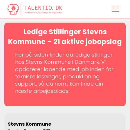
Ledige Stillinger Stevns
Kommune – 21 aktive jobopslag
Her på siden finder du ledige stillinger
hos Stevns Kommune i Danmark. Vi
opdaterer løbende med job inden for
tekniske løsninger, produktion og
support, så du nemt kan finde din
næste arbejdsplads.
Stevns Kommune