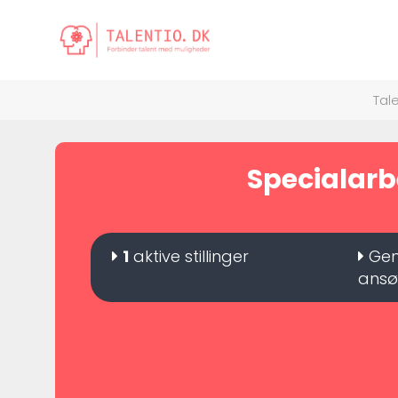
Tal
Specialarbe
1
aktive stillinger
Gen
ansø