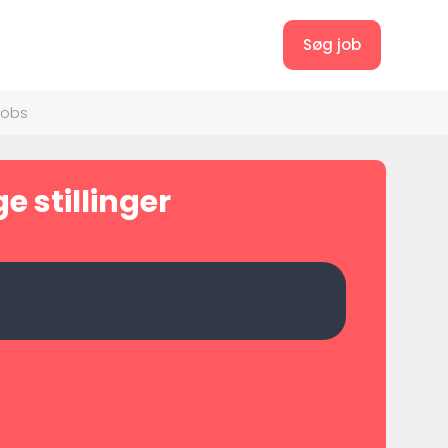
Søg job
jobs
e stillinger