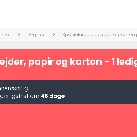
entio
Søg job
Specialarbejder, papir og karton 
jder, papir og karton - 1 ledig
nemsnitlig
gningsfrist om
46 dage