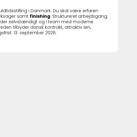
 fuldtidsstilling i Danmark. Du skal være erfaren
ryksager samt
finishing
. Struktureret arbejdsgang,
rbejder selvstændigt og i team med moderne
heden tilbyder dansk kontrakt, attraktiv løn,
sfrist: 13. september 2026.