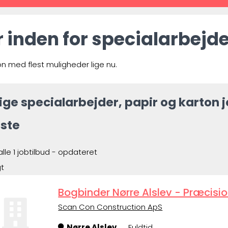
er inden for specialarbejd
on med flest muligheder lige nu.
ige specialarbejder, papir og karton j
ste
alle 1 jobtilbud - opdateret
gt
Bogbinder Nørre Alslev - Præcisi
Scan Con Construction ApS
Nørre Alslev
Fuldtid