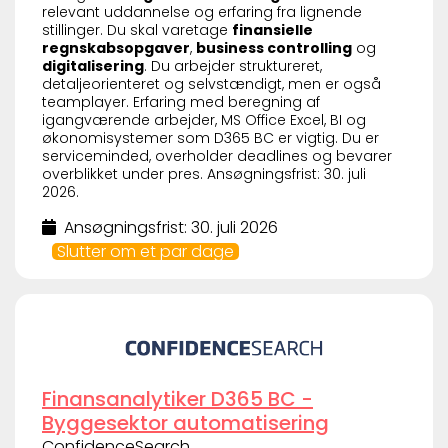
relevant uddannelse og erfaring fra lignende
stillinger. Du skal varetage
finansielle
regnskabsopgaver
,
business controlling
og
digitalisering
. Du arbejder struktureret,
detaljeorienteret og selvstændigt, men er også
teamplayer. Erfaring med beregning af
igangværende arbejder, MS Office Excel, BI og
økonomisystemer som D365 BC er vigtig. Du er
serviceminded, overholder deadlines og bevarer
overblikket under pres. Ansøgningsfrist: 30. juli
2026.
Ansøgningsfrist: 30. juli 2026
Slutter om et par dage
Finansanalytiker D365 BC -
Byggesektor automatisering
ConfidenceSearch