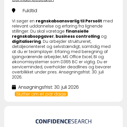
Fuldtid
Vi søger en
regnskabsansvarlig til Persolit
med
relevant uddannelse og erfaring fra lignende
stillinger. Du skal varetage
finansielle
regnskabsopgaver
,
business controlling
og
digitalisering
. Du arbejder struktureret,
detaljeorienteret og selvstændigt, samtidig med
at du er teamplayer. Erfaring med beregning af
igangværende arbejder, MS Office Excel, BI og
økonomisystemer som D365 BC er vigtig. Du er
serviceminded, overholder deadlines og bevarer
overblikket under pres. Ansøgningsfrist: 30. juli
2026.
Ansøgningsfrist: 30. juli 2026
Slutter om et par dage