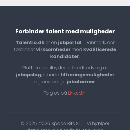
Forbinder talent med muligheder
Talentio.dk
er en
jobportal
i Danmark, der
forbinder
virksomheder
med
kvalificerede
kandidater
.
Platformen tilbyder et bredt udvalg af
jobopslag
, smarte
filtreringsmuligheder
og personlige
jobalarmer
.
Følg os på
LinkedIn
.
© 2025-2026 Space Bits S.L. - Vi hjælper