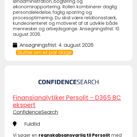
lønadministration, bogføring og
økonomirapportering. Rollen kombinerer daglig
personaleledelse, faglig sparring og
procesoptimering. Du skal være relationsstærk,
kundeorienteret og motiveret af at udvikle både
mennesker og arbejdsgange. Ansøgningsfrist: 10.
august 2026.
Ansøgningsfrist: 4. august 2026
Slutter om et par dage
Finansianalytiker Persolit - D365 BC
ekspert
ConfidenceSearch
Fuldtid
Vi søger en
regnskabsansvarlig til Persolit
med