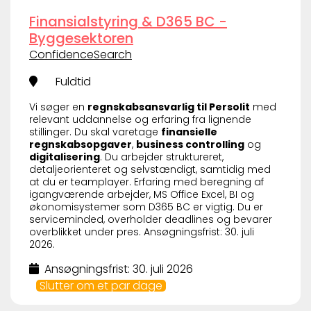
Finansialstyring & D365 BC -
Byggesektoren
ConfidenceSearch
Fuldtid
Vi søger en
regnskabsansvarlig til Persolit
med
relevant uddannelse og erfaring fra lignende
stillinger. Du skal varetage
finansielle
regnskabsopgaver
,
business controlling
og
digitalisering
. Du arbejder struktureret,
detaljeorienteret og selvstændigt, samtidig med
at du er teamplayer. Erfaring med beregning af
igangværende arbejder, MS Office Excel, BI og
økonomisystemer som D365 BC er vigtig. Du er
serviceminded, overholder deadlines og bevarer
overblikket under pres. Ansøgningsfrist: 30. juli
2026.
Ansøgningsfrist: 30. juli 2026
Slutter om et par dage