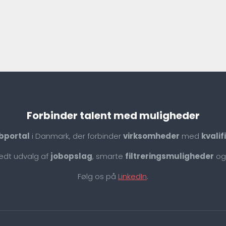
Forbinder talent med muligheder
bportal
i Danmark, der forbinder
virksomheder
med
kvali
redt udvalg af
jobopslag
, smarte
filtreringsmuligheder
og
Følg os på
LinkedIn
.