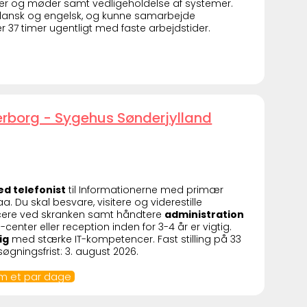
ser og møder samt vedligeholdelse af systemer.
 dansk og engelsk, og kunne samarbejde
 er 37 timer ugentligt med faste arbejdstider.
erborg - Sygehus Sønderjylland
d telefonist
til Informationerne med primær
 Du skal besvare, visitere og viderestille
vicere ved skranken samt håndtere
administration
ll-center eller reception inden for 3-4 år er vigtig.
ig
med stærke IT-kompetencer. Fast stilling på 33
gningsfrist: 3. august 2026.
om et par dage