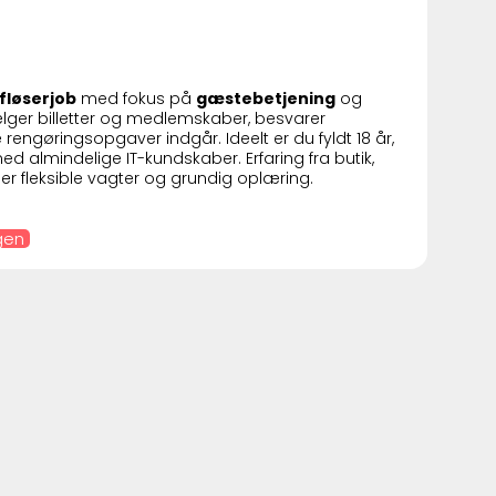
afløserjob
med fokus på
gæstebetjening
og
lger billetter og medlemskaber, besvarer
e rengøringsopgaver indgår. Ideelt er du fyldt 18 år,
 almindelige IT-kundskaber. Erfaring fra butik,
byder fleksible vagter og grundig oplæring.
rgen