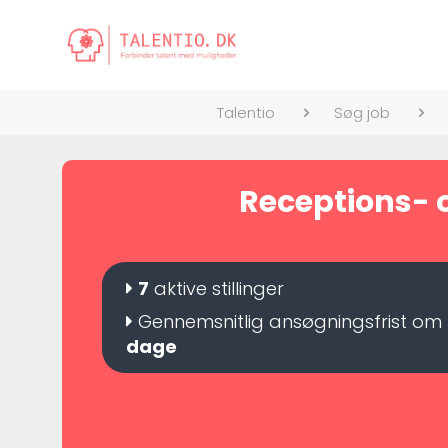
Talentio
Søg job
Receptions- o
7
aktive stillinger
Gennemsnitlig ansøgningsfrist om
dage