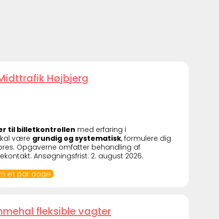
Midttrafik Højbjerg
 til billetkontrollen
med erfaring i
u skal være
grundig og systematisk
, formulere dig
r pres. Opgaverne omfatter behandling af
dekontakt. Ansøgningsfrist: 2. august 2026.
om et par dage
ehal fleksible vagter