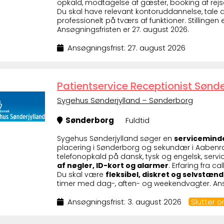
opkald, modtagelse af gæster, booking af rej
Du skal have relevant kontoruddannelse, tale
professionelt på tværs af funktioner. Stillingen
Ansøgningsfristen er 27. august 2026.
Ansøgningsfrist: 27. august 2026
Patientservice Receptionist Sønd
Sygehus Sønderjylland – Sønderborg
Sønderborg
Fuldtid
Sygehus Sønderjylland søger en
serviceminde
placering i Sønderborg og sekundær i Aabenraa.
telefonopkald på dansk, tysk og engelsk, ser
af nøgler, ID-kort og alarmer
. Erfaring fra ca
Du skal være
fleksibel, diskret og selvstænd
timer med dag-, aften- og weekendvagter. Ansø
Ansøgningsfrist: 3. august 2026
Slutter 