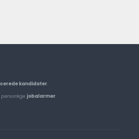
ficerede kandidater
.
 personlige
jobalarmer
.