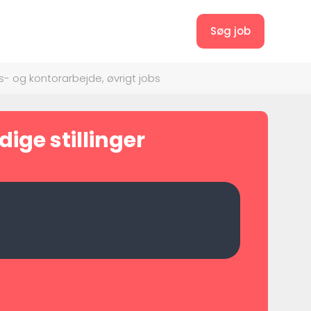
Søg job
- og kontorarbejde, øvrigt jobs
ige stillinger