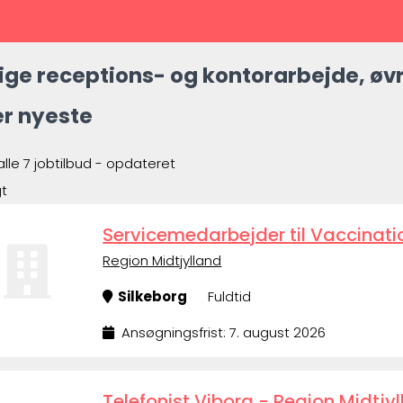
ige receptions- og kontorarbejde, øvr
er nyeste
alle 7 jobtilbud - opdateret
gt
Servicemedarbejder til Vaccinati
Region Midtjylland
Silkeborg
Fuldtid
Ansøgningsfrist: 7. august 2026
Telefonist Viborg - Region Midtjyl