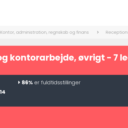
Kontor, administration, regnskab og finans
Receptions
g kontorarbejde, øvrigt - 7 led
86%
er fuldtidsstillinger
14