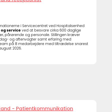
ormationerne i Servicecentret ved Hospitalsenhed
 og service
ved at besvare cirka 600 daglige
er, pårørende og personale. Stillingen kræver
et i dag- og aftenvagter samt erfaring med
t team på 8 medarbejdere med tiltrædelse snarest
 august 2026.
ylland - Patientkommunikation