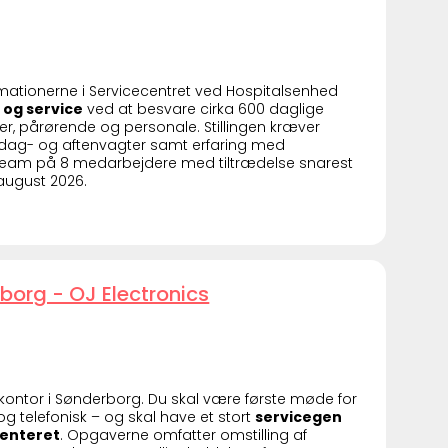
ormationerne i Servicecentret ved Hospitalsenhed
 og service
ved at besvare cirka 600 daglige
er, pårørende og personale. Stillingen kræver
et i dag- og aftenvagter samt erfaring med
t team på 8 medarbejdere med tiltrædelse snarest
 august 2026.
borg - OJ Electronics
 kontor i Sønderborg. Du skal være første møde for
g telefonisk – og skal have et stort
servicegen
enteret
. Opgaverne omfatter omstilling af