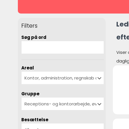
Led
Filters
eft
Søg på ord
Viser 
dagli
Areal
Gruppe
Besættelse