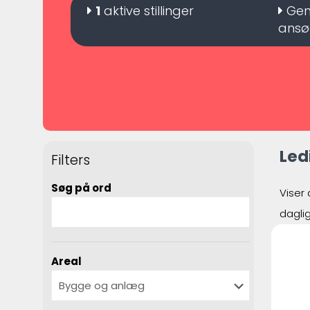
1
aktive stillinger
Gen
ansø
Led
Filters
Søg på ord
Viser 
dagli
Areal