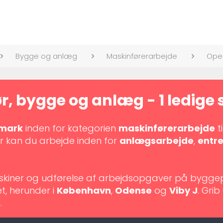
Bygge og anlæg
Maskinførerarbejde
Oper
, bygge og anlæg - 1 ledige s
nmark
inden for kategorien
maskinførerarbejde
t
r kan du arbejde inden for
anlægsarbejde
,
entr
maskiner og udførelse af arbejdsopgaver på bygge
t, herunder i
København
,
Odense
og
Viby J
. Gri
.