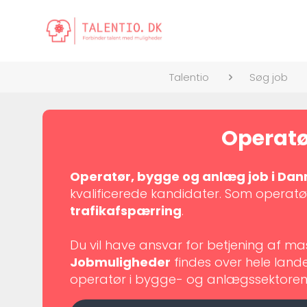
Talentio
Søg job
Operatør
Operatør, bygge og anlæg job i Da
kvalificerede kandidater. Som operatø
trafikafspærring
.
Du vil have ansvar for betjening af 
Jobmuligheder
findes over hele lande
operatør i bygge- og anlægssektoren