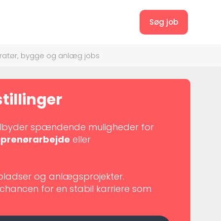
Søg job
atør, bygge og anlæg jobs
tillinger
ilbyder spændende muligheder for
eprenørarbejde
eller
pladser og anlægsprojekter.
b chancen for en stabil karriere som