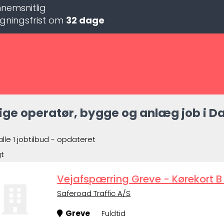
nemsnitlig
gningsfrist om
32 dage
ige operatør, bygge og anlæg job i Da
alle 1 jobtilbud - opdateret
gt
Vejafspærring Greve - Kørekort B 
Saferoad Traffic A/S
Greve
Fuldtid