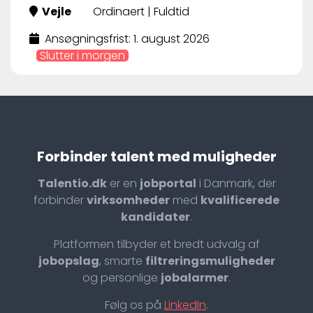
Vejle
Ordinaert | Fuldtid
Ansøgningsfrist: 1. august 2026
Slutter i morgen
Forbinder talent med muligheder
Talentio.dk
er en
jobportal
i Danmark, der
forbinder
virksomheder
med
kvalificerede
kandidater
.
Platformen tilbyder et bredt udvalg af
jobopslag
, smarte
filtreringsmuligheder
og personlige
jobalarmer
.
Følg os på
LinkedIn
.