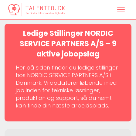
Ledige Stillinger NORDIC
SERVICE PARTNERS A/S – 9
aktive jobopslag
Her på siden finder du ledige stillinger
hos NORDIC SERVICE PARTNERS A/S i
Danmark. Vi opdaterer løbende med
job inden for tekniske løsninger,
produktion og support, så du nemt
kan finde din næste arbejdsplads.