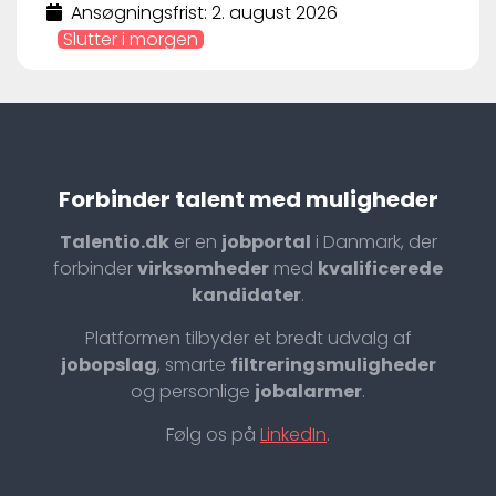
Ansøgningsfrist: 2. august 2026
Slutter i morgen
Forbinder talent med muligheder
Talentio.dk
er en
jobportal
i Danmark, der
forbinder
virksomheder
med
kvalificerede
kandidater
.
Platformen tilbyder et bredt udvalg af
jobopslag
, smarte
filtreringsmuligheder
og personlige
jobalarmer
.
Følg os på
LinkedIn
.