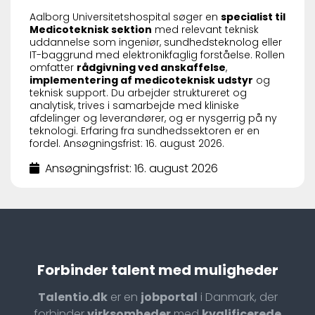
Aalborg Universitetshospital søger en
specialist til
Medicoteknisk sektion
med relevant teknisk
uddannelse som ingeniør, sundhedsteknolog eller
IT-baggrund med elektronikfaglig forståelse. Rollen
omfatter
rådgivning ved anskaffelse
,
implementering af medicoteknisk udstyr
og
teknisk support. Du arbejder struktureret og
analytisk, trives i samarbejde med kliniske
afdelinger og leverandører, og er nysgerrig på ny
teknologi. Erfaring fra sundhedssektoren er en
fordel. Ansøgningsfrist: 16. august 2026.
Ansøgningsfrist: 16. august 2026
Forbinder talent med muligheder
Talentio.dk
er en
jobportal
i Danmark, der
forbinder
virksomheder
med
kvalificerede