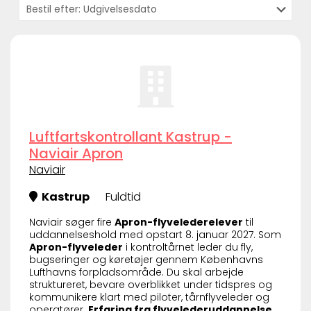
Luftfartskontrollant Kastrup -
Naviair Apron
Naviair
Kastrup
Fuldtid
Naviair søger fire
Apron-flyvelederelever
til
uddannelseshold med opstart 8. januar 2027. Som
Apron-flyveleder
i kontroltårnet leder du fly,
bugseringer og køretøjer gennem Københavns
Lufthavns forpladsområde. Du skal arbejde
struktureret, bevare overblikket under tidspres og
kommunikere klart med piloter, tårnflyveleder og
operatører.
Erfaring fra flyvelederuddannelse