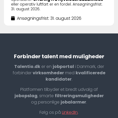
eller operativ luftfart er en fordel. Ansøgningsfrist:
31. august 2026.
Ansøgningsfrist: 31. august 2026
Forbinder talent med muligheder
Talentio.dk
er en
jobportal
i Danmark, der
forbinder
virksomheder
med
kvalificerede
kandidater
.
Platformen tilbyder et bredt udvalg af
jobopslag
, smarte
filtreringsmuligheder
og personlige
jobalarmer
.
Følg os på
LinkedIn
.