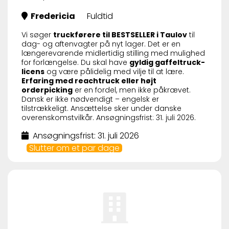
Fredericia
Fuldtid
Vi søger
truckførere til BESTSELLER i Taulov
til
dag- og aftenvagter på nyt lager. Det er en
længerevarende midlertidig stilling med mulighed
for forlængelse. Du skal have
gyldig gaffeltruck-
licens
og være pålidelig med vilje til at lære.
Erfaring med reachtruck eller højt
orderpicking
er en fordel, men ikke påkrævet.
Dansk er ikke nødvendigt – engelsk er
tilstrækkeligt. Ansættelse sker under danske
overenskomstvilkår. Ansøgningsfrist: 31. juli 2026.
Ansøgningsfrist: 31. juli 2026
Slutter om et par dage