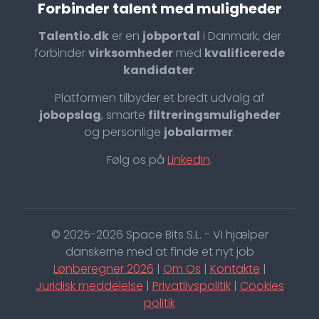
Forbinder talent med muligheder
Talentio.dk
er en
jobportal
i Danmark, der
forbinder
virksomheder
med
kvalificerede
kandidater
.
Platformen tilbyder et bredt udvalg af
jobopslag
, smarte
filtreringsmuligheder
og personlige
jobalarmer
.
Følg os på
LinkedIn
.
© 2025-2026 Space Bits S.L. - Vi hjælper
danskerne med at finde et nyt job
Lønberegner 2026
|
Om Os
|
Kontakte
|
Juridisk meddelelse
|
Privatlivspolitik
|
Cookies
politik