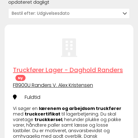
opdateret dagligt
Truckfører Lager - Daghold Randers
Ny
F8900U Randers V. Alex Kristensen
Fuldtid
Vi søger en
lærenem og arbejdsom truckfører
med
truckcertifikat
til lagerbetjening. Du skal
varetage
truckkørsel
, herunder plukke og pakke
varer, håndtere paller samt læsse og losse
lastbiler. Du er motiveret, ansvarsbevidst og
omhyggelig med godt overblik. Dansk