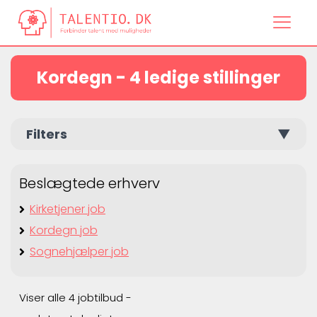
Kordegn - 4 ledige stillinger
Filters
▼
Beslægtede erhverv
Kirketjener job
Kordegn job
Sognehjælper job
Viser alle 4 jobtilbud -