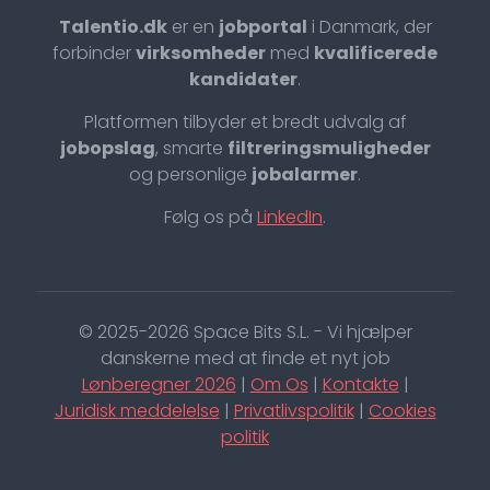
Talentio.dk
er en
jobportal
i Danmark, der
forbinder
virksomheder
med
kvalificerede
kandidater
.
Platformen tilbyder et bredt udvalg af
jobopslag
, smarte
filtreringsmuligheder
og personlige
jobalarmer
.
Følg os på
LinkedIn
.
© 2025-2026 Space Bits S.L. - Vi hjælper
danskerne med at finde et nyt job
Lønberegner 2026
|
Om Os
|
Kontakte
|
Juridisk meddelelse
|
Privatlivspolitik
|
Cookies
politik