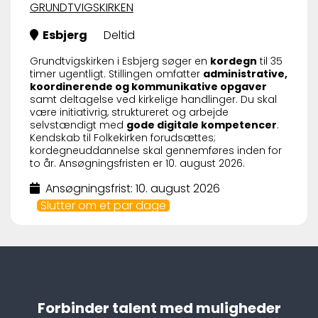
GRUNDTVIGSKIRKEN
Esbjerg
Deltid
Grundtvigskirken i Esbjerg søger en
kordegn
til 35
timer ugentligt. Stillingen omfatter
administrative,
koordinerende og kommunikative opgaver
samt deltagelse ved kirkelige handlinger. Du skal
være initiativrig, struktureret og arbejde
selvstændigt med
gode digitale kompetencer
.
Kendskab til Folkekirken forudsættes;
kordegneuddannelse skal gennemføres inden for
to år. Ansøgningsfristen er 10. august 2026.
Ansøgningsfrist: 10. august 2026
Slutter om et par dage
Forbinder talent med muligheder