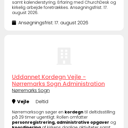
samt kalenderstyring. Erfaring med ChurchDesk og
kirkelig arbejde foretrækkes. Ansøgningsfrist: 17.
august 2026.
Ansøgningsfrist: 17. august 2026
Uddannet Kordegn Vejle -
Nørremarks Sogn Administration
Nørremarks Sogn
Vejle
Deltid
Nørremarksogn søger en
kordegn
til deltidsstilling
på 29 timer ugentligt. Rollen omfatter
personregistrering, administrative opgaver
og
koordinering
af kirkens daglige aktiviteter samt