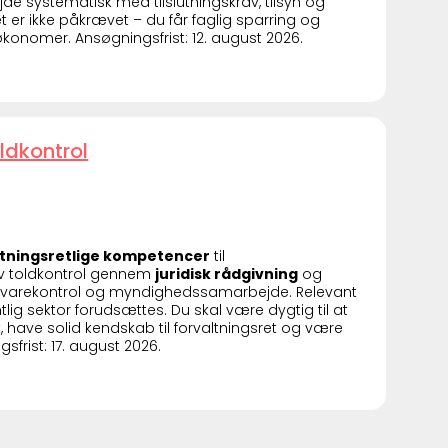
e systematisk med tilslutningskrav, tilsyn og
t er ikke påkrævet – du får faglig sparring og
konomer. Ansøgningsfrist: 12. august 2026.
ldkontrol
ltningsretlige kompetencer
til
tiv toldkontrol gennem
juridisk rådgivning
og
, varekontrol og myndighedssamarbejde. Relevant
ntlig sektor forudsættes. Du skal være dygtig til at
 have solid kendskab til forvaltningsret og være
frist: 17. august 2026.