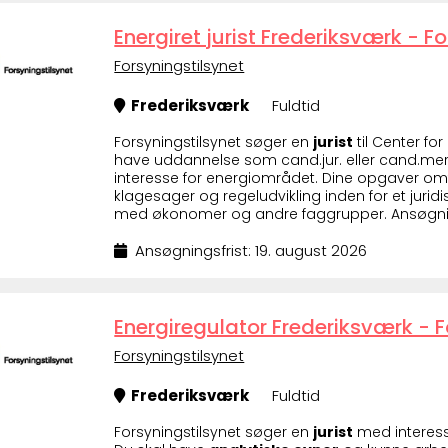
Energiret jurist Frederiksværk - F
Forsyningstilsynet
Frederiksværk
Fuldtid
Forsyningstilsynet søger en
jurist
til Center fo
have uddannelse som cand.jur. eller cand.mer
interesse for energiområdet. Dine opgaver om
klagesager og regeludvikling inden for et ju
med økonomer og andre faggrupper. Ansøgnings
Ansøgningsfrist: 19. august 2026
Energiregulator Frederiksværk - F
Forsyningstilsynet
Frederiksværk
Fuldtid
Forsyningstilsynet søger en
jurist
med interess