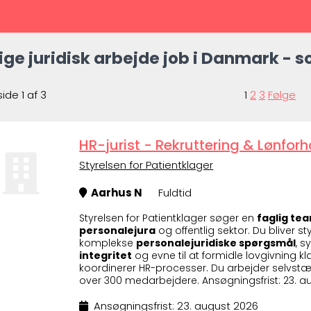
ige juridisk arbejde job i Danmark - s
side 1 af 3
1
2
3
Følge
HR-jurist - Rekruttering & Lønfor
Styrelsen for Patientklager
Aarhus N
Fuldtid
Styrelsen for Patientklager søger en
faglig te
personalejura
og offentlig sektor. Du bliver s
komplekse
personalejuridiske spørgsmål
, 
integritet
og evne til at formidle lovgivning kl
koordinerer HR-processer. Du arbejder selvst
over 300 medarbejdere. Ansøgningsfrist: 23. a
Ansøgningsfrist: 23. august 2026