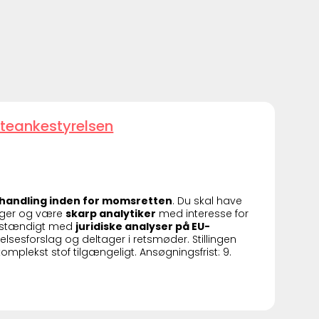
teankestyrelsen
behandling inden for momsretten
. Du skal have
nger og være
skarp analytiker
med interesse for
lvstændigt med
juridiske analyser på EU-
elsesforslag og deltager i retsmøder. Stillingen
omplekst stof tilgængeligt. Ansøgningsfrist: 9.