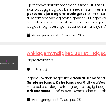
Hjemmeværnskommandoen søger
jurister 
skal opbygge og udvikle enheden sammen me
personalejura og erstatningsret
samt andre
til kommandoen og myndigheder. Stillingen kræ
formuleringsevner og struktureret arbejdsgan
opgaver og tværorganisatorisk samarbejde. An
Ansøgningsfrist: 17. august 2026
Anklagemyndighed Jurist - Rigs
Rigsadvokaten
Fuldtid
Rigsadvokaten søger fire
advokaturchefer
ti
Sønderjyllands, Østjyllands og Midt- og Vest
med solid anklagererfaring og høj faglig integr
driftsledelse
er påkrævet. Ansættelse pr. 1. ok
Ansøgningsfrist: 11. august 2026