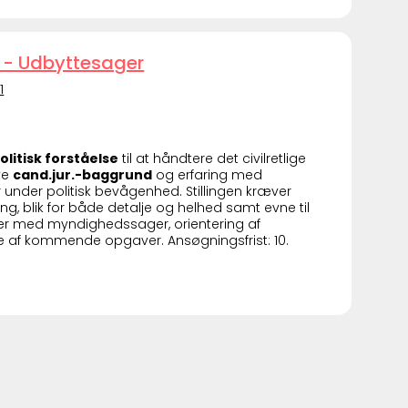
 - Udbyttesager
1
olitisk forståelse
til at håndtere det civilretlige
ve
cand.jur.-baggrund
og erfaring med
under politisk bevågenhed. Stillingen kræver
ang, blik for både detalje og helhed samt evne til
der med myndighedssager, orientering af
e af kommende opgaver. Ansøgningsfrist: 10.