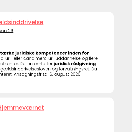
Gældsinddrivelse
rken 26
stærke juridiske kompetencer inden for
d.jur.- eller cand.merc.jur.-uddannelse og flere
katkontor. Rollen omfatter
juridisk rådgivning
,
å gældsinddrivelsesloven og forvaltningsret. Du
teret. Ansøgningsfrist: 16. august 2026.
- Hjemmeværnet