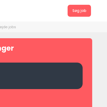
Søg job
bejde jobs
inger