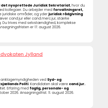
til det nyoprettede Juridisk Sekretariat
, hvor du
d kollegaer. Du arbejder med
forvaltningsret,
 juridiske områder, og yder
juridisk rådgivning
ver cand.jur eller cand.merc.jur, stærke
g. Du trives med selvstændighed, komplekse
søgningsfristen er 17. august 2026.
advokaten Jylland
l anklagemyndigheden ved
Syd- og
sjællands Politi
. Kandidaten skal være
cand.jur.
itet. Erfaring med
faglig, personale- og
tober 2026. Ansøgningsfrist: 11. august 2026.