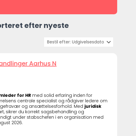
orteret efter nyeste
handlinger Aarhus N
amleder for HR
med solid erfaring inden for
tyrelsens centrale specialist og rådgiver ledere om
sygefravær og ansættelsesforhold. Med
juridisk
art, sikrer du korrekt sagsbehandling og
ændigt under stabschefen i en organisation med
ugust 2026.