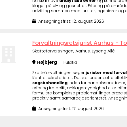
Du skal have
analytiske evner
og kunne arbejd
klager på el- og gasnettet. Erfaring på område
udvikling sammen med jurister, ingeniører og ø
Ansøgningsfrist: 12. august 2026
Forvaltningsretsjurist Aarhus - To
Skatteforvaltningen, Aarhus, Lyseng Allé
Højbjerg
Fuldtid
Skatteforvaltningen søger
jurister med forva
Kontrolsekretariatet. Du skal understøtte effek
sagsbehandling
inden for handelssanktioner
erfaring fra politi, anklagemyndighed eller offe
formulere komplekse problemstillinger præcist,
proaktiv samt samarbejdsorienteret. Ansøgnings
Ansøgningsfrist: 17. august 2026