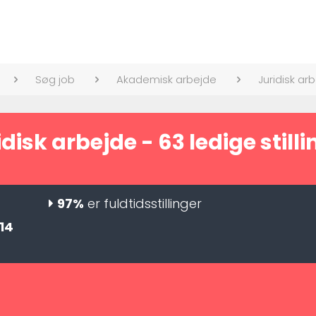
Søg job
Akademisk arbejde
Juridisk ar
disk arbejde - 63 ledige still
97%
er fuldtidsstillinger
14