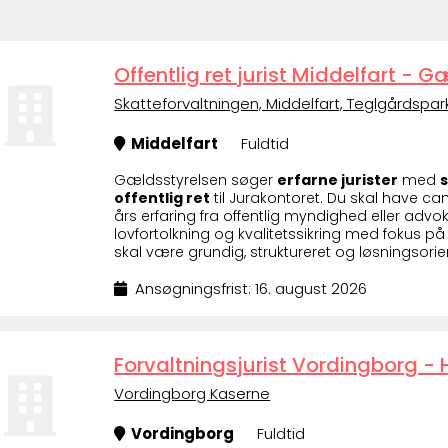
Offentlig ret jurist Middelfart - 
Skatteforvaltningen, Middelfart, Teglgårdspa
Middelfart
Fuldtid
Gældsstyrelsen søger
erfarne jurister
med
offentlig ret
til Jurakontoret. Du skal have can
års erfaring fra offentlig myndighed eller advo
lovfortolkning og kvalitetssikring med fokus p
skal være grundig, struktureret og løsningsorien
Ansøgningsfrist: 16. august 2026
Forvaltningsjurist Vordingborg 
Vordingborg Kaserne
Vordingborg
Fuldtid