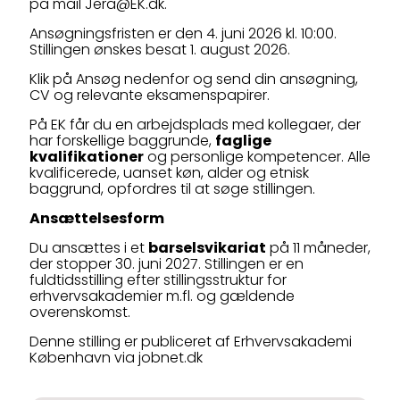
på mail Jera@EK.dk.
Ansøgningsfristen er den 4. juni 2026 kl. 10:00.
Stillingen ønskes besat 1. august 2026.
Klik på Ansøg nedenfor og send din ansøgning,
CV og relevante eksamenspapirer.
På EK får du en arbejdsplads med kollegaer, der
har forskellige baggrunde,
faglige
kvalifikationer
og personlige kompetencer. Alle
kvalificerede, uanset køn, alder og etnisk
baggrund, opfordres til at søge stillingen.
Ansættelsesform
Du ansættes i et
barselsvikariat
på 11 måneder,
der stopper 30. juni 2027. Stillingen er en
fuldtidsstilling efter stillingsstruktur for
erhvervsakademier m.fl. og gældende
overenskomst.
Denne stilling er publiceret af Erhvervsakademi
København via jobnet.dk