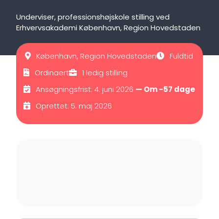
Underviser, professionshøjskole stilling ved
Erhvervsakademi København, Region Hovedstaden
København, Region Hovedstaden
Fuldtid
Ordinaert
1 ledig stilling
Ansøgningsfrist: 4. juni 2026
— Om -57 dage
Oprettet: 5. maj 2026