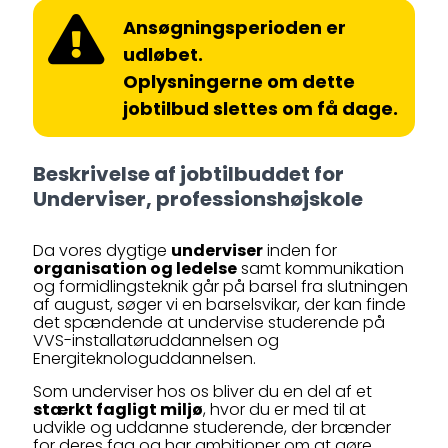
Ansøgningsperioden er
udløbet.
Oplysningerne om dette
jobtilbud slettes om få dage.
Beskrivelse af jobtilbuddet for
Underviser, professionshøjskole
Da vores dygtige
underviser
inden for
organisation og ledelse
samt kommunikation
og formidlingsteknik går på barsel fra slutningen
af august, søger vi en barselsvikar, der kan finde
det spændende at undervise studerende på
VVS-installatøruddannelsen og
Energiteknologuddannelsen.
Som underviser hos os bliver du en del af et
stærkt fagligt miljø
, hvor du er med til at
udvikle og uddanne studerende, der brænder
for deres fag og har ambitioner om at gøre