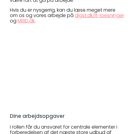
være rart at gå på arbejde.
Hvis du er nysgerrig, kan du læse meget mere
om os og vores arbejde på
digst.dk/It-loesninger
og
MitID.dk
.
Dine arbejdsopgaver
I rollen får du ansvaret for centrale elementer i
forberedelsen af det næste store udbud af