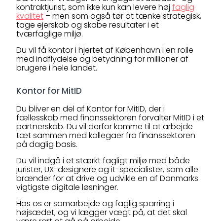
kontraktjurist, som ikke kun kan levere høj
faglig
kvalitet
– men som også tør at tænke strategisk,
tage ejerskab og skabe resultater i et
tværfaglige miljø.
Du vil få kontor i hjertet af København i en rolle
med indflydelse og betydning for millioner af
brugere i hele landet.
Kontor for MitID
Du bliver en del af Kontor for MitID, der i
fællesskab med finanssektoren forvalter MitID i et
partnerskab. Du vil derfor komme til at arbejde
tæt sammen med kollegaer fra finanssektoren
på daglig basis.
Du vil indgå i et stærkt fagligt miljø med både
jurister, UX-designere og it-specialister, som alle
brænder for at drive og udvikle en af Danmarks
vigtigste digitale løsninger.
Hos os er samarbejde og faglig sparring i
højsædet, og vi lægger vægt på, at det skal