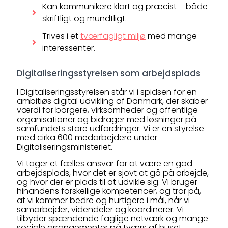
Kan kommunikere klart og præcist – både
skriftligt og mundtligt.
Trives i et
tværfagligt miljø
med mange
interessenter.
Digitaliseringsstyrelsen
som arbejdsplads
I Digitaliseringsstyrelsen står vi i spidsen for en
ambitiøs digital udvikling af Danmark, der skaber
værdi for borgere, virksomheder og offentlige
organisationer og bidrager med løsninger på
samfundets store udfordringer. Vi er en styrelse
med cirka 600 medarbejdere under
Digitaliseringsministeriet.
Vi tager et fælles ansvar for at være en god
arbejdsplads, hvor det er sjovt at gå på arbejde,
og hvor der er plads til at udvikle sig. Vi bruger
hinandens forskellige kompetencer, og tror på,
at vi kommer bedre og hurtigere i mål, når vi
samarbejder, videndeler og koordinerer. Vi
tilbyder spændende faglige netværk og mange
sociale arrangementer på tværs af huset.