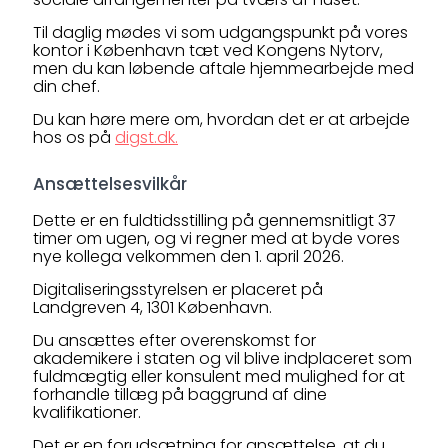
Til daglig mødes vi som udgangspunkt på vores
kontor i København tæt ved Kongens Nytorv,
men du kan løbende aftale hjemmearbejde med
din chef.
Du kan høre mere om, hvordan det er at arbejde
hos os på
digst.dk.
Ansættelsesvilkår
Dette er en fuldtidsstilling på gennemsnitligt 37
timer om ugen, og vi regner med at byde vores
nye kollega velkommen den 1. april 2026.
Digitaliseringsstyrelsen er placeret på
Landgreven 4, 1301 København.
Du ansættes efter overenskomst for
akademikere i staten og vil blive indplaceret som
fuldmægtig eller konsulent med mulighed for at
forhandle tillæg på baggrund af dine
kvalifikationer.
Det er en forudsætning for ansættelse, at du