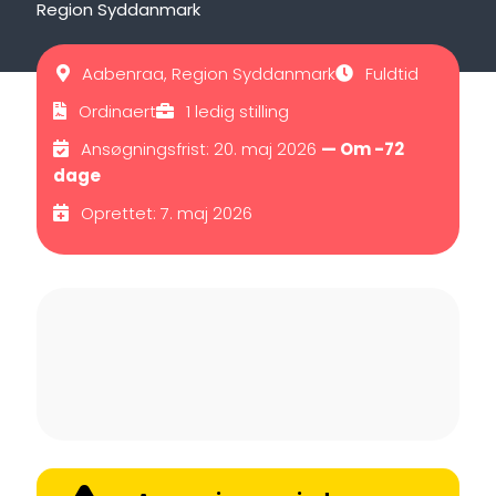
Region Syddanmark
Aabenraa, Region Syddanmark
Fuldtid
Ordinaert
1 ledig stilling
Ansøgningsfrist: 20. maj 2026
— Om -72
dage
Oprettet: 7. maj 2026