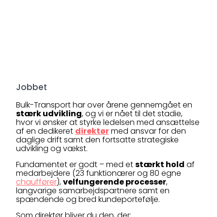
Jobbet
Bulk-Transport har over årene gennemgået en
stærk udvikling
, og vi er nået til det stadie,
hvor vi ønsker at styrke ledelsen med ansættelse
af en dedikeret
direktør
med ansvar for den
daglige drift samt den fortsatte strategiske
udvikling og vækst.
Fundamentet er godt – med et
stærkt hold
af
medarbejdere (23 funktionærer og 80 egne
chauffører
),
velfungerende processer
,
langvarige samarbejdspartnere samt en
spændende og bred kundeportefølje.
Som direktør bliver du den, der: