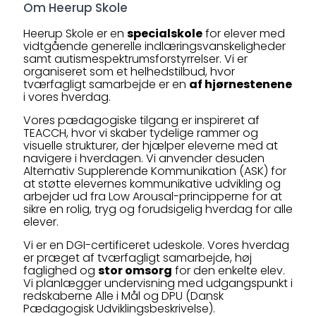
Om Heerup Skole
Heerup Skole er en
specialskole
for elever med
vidtgående generelle indlæringsvanskeligheder
samt autismespektrumsforstyrrelser. Vi er
organiseret som et helhedstilbud, hvor
tværfagligt samarbejde er en
af hjørnestenene
i vores hverdag.
Vores pædagogiske tilgang er inspireret af
TEACCH, hvor vi skaber tydelige rammer og
visuelle strukturer, der hjælper eleverne med at
navigere i hverdagen. Vi anvender desuden
Alternativ Supplerende Kommunikation (ASK) for
at støtte elevernes kommunikative udvikling og
arbejder ud fra Low Arousal-principperne for at
sikre en rolig, tryg og forudsigelig hverdag for alle
elever.
Vi er en DGI-certificeret udeskole. Vores hverdag
er præget af tværfagligt samarbejde, høj
faglighed og
stor omsorg
for den enkelte elev.
Vi planlægger undervisning med udgangspunkt i
redskaberne Alle i Mål og DPU (Dansk
Pædagogisk Udviklingsbeskrivelse).