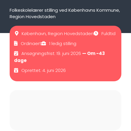
Folkeskolelærer stilling ved Københavns Kommune,
Region Hovedstaden
København, Region Hovedstaden
Fuldtid
Ordinaert
1 ledig stilling
Ansøgningsfrist: 19. juni 2026
— Om -43
dage
Oprettet: 4. juni 2026