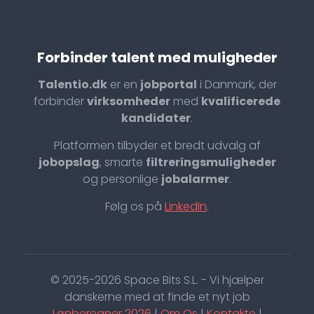
Forbinder talent med muligheder
Talentio.dk
er en
jobportal
i Danmark, der
forbinder
virksomheder
med
kvalificerede
kandidater
.
Platformen tilbyder et bredt udvalg af
jobopslag
, smarte
filtreringsmuligheder
og personlige
jobalarmer
.
Følg os på
LinkedIn
.
© 2025-2026 Space Bits S.L. - Vi hjælper
danskerne med at finde et nyt job
Lønberegner 2026
|
Om Os
|
Kontakte
|