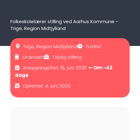
Folkeskolelærer stilling ved Aarhus Kommune -
Trige, Region Midtjylland
Trige, Region Midtjylland
Fuldtid
Ordinaert
1 ledig stilling
Ansøgningsfrist: 18. juni 2026
— Om -42
dage
Oprettet: 4. juni 2026