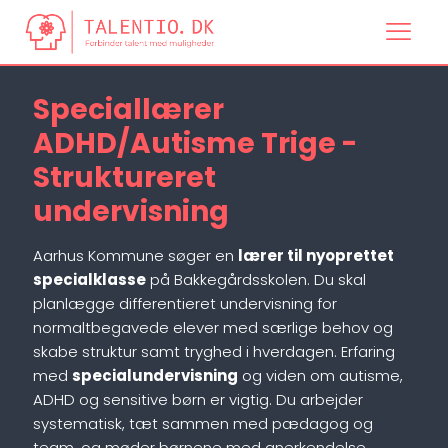
Speciallærer
ADHD/Autisme Trige -
Struktureret
undervisning
Aarhus Kommune søger en
lærer til nyoprettet
specialklasse
på Bakkegårdsskolen. Du skal
planlægge differentieret undervisning for
normaltbegavede elever med særlige behov og
skabe struktur samt tryghed i hverdagen. Erfaring
med
specialundervisning
og viden om autisme,
ADHD og sensitive børn er vigtig. Du arbejder
systematisk, tæt sammen med pædagog og
team, og møder børnene med anerkendelse.