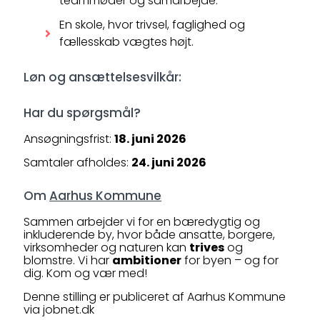
teammøder og samarbejde.
En skole, hvor trivsel, faglighed og
fællesskab vægtes højt.
Løn og ansættelsesvilkår:
Har du spørgsmål?
Ansøgningsfrist:
18. juni 2026
Samtaler afholdes:
24. juni 2026
Om
Aarhus Kommune
Sammen arbejder vi for en bæredygtig og
inkluderende by, hvor både ansatte, borgere,
virksomheder og naturen kan
trives
og
blomstre. Vi har
ambitioner
for byen – og for
dig. Kom og vær med!
Denne stilling er publiceret af Aarhus Kommune
via jobnet.dk