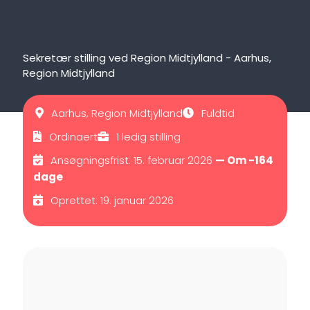
Sekretær stilling ved Region Midtjylland - Aarhus,
Region Midtjylland
Aarhus, Region Midtjylland
Fuldtid
Ordinaert
1 ledig stilling
Ansøgningsfrist: 15. februar 2026
— Om -164
dage
Oprettet: 19. januar 2026