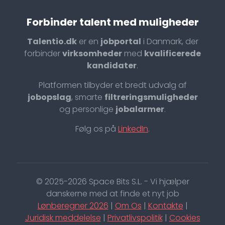
Forbinder talent med muligheder
Talentio.dk
er en
jobportal
i Danmark, der
forbinder
virksomheder
med
kvalificerede
kandidater
.
Platformen tilbyder et bredt udvalg af
jobopslag
, smarte
filtreringsmuligheder
og personlige
jobalarmer
.
Følg os på
LinkedIn
.
© 2025-2026 Space Bits S.L. - Vi hjælper
danskerne med at finde et nyt job
Lønberegner 2026
|
Om Os
|
Kontakte
|
Juridisk meddelelse
|
Privatlivspolitik
|
Cookies