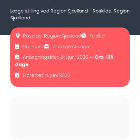
Læge stilling ved Region Sjælland - Roskilde, Region
Sjælland
Roskilde, Region Sjælland
Fuldtid
Ordinaert
2 ledige stillinger
Ansøgningsfrist: 24. juni 2026
— Om -36
dage
Oprettet: 4. juni 2026