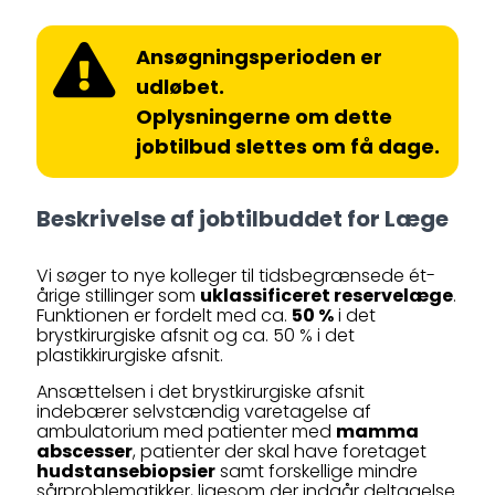
Ansøgningsperioden er
udløbet.
Oplysningerne om dette
jobtilbud slettes om få dage.
Beskrivelse af jobtilbuddet for Læge
Vi søger to nye kolleger til tidsbegrænsede ét-
årige stillinger som
uklassificeret reservelæge
.
Funktionen er fordelt med ca.
50 %
i det
brystkirurgiske afsnit og ca. 50 % i det
plastikkirurgiske afsnit.
Ansættelsen i det brystkirurgiske afsnit
indebærer selvstændig varetagelse af
ambulatorium med patienter med
mamma
abscesser
, patienter der skal have foretaget
hudstansebiopsier
samt forskellige mindre
sårproblematikker, ligesom der indgår deltagelse