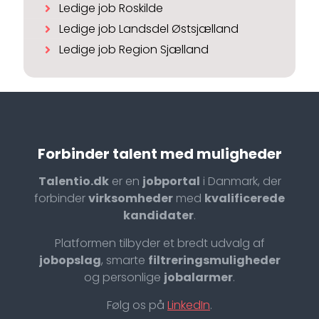
Ledige job Roskilde
Ledige job Landsdel Østsjælland
Ledige job Region Sjælland
Forbinder talent med muligheder
Talentio.dk
er en
jobportal
i Danmark, der
forbinder
virksomheder
med
kvalificerede
kandidater
.
Platformen tilbyder et bredt udvalg af
jobopslag
, smarte
filtreringsmuligheder
og personlige
jobalarmer
.
Følg os på
LinkedIn
.