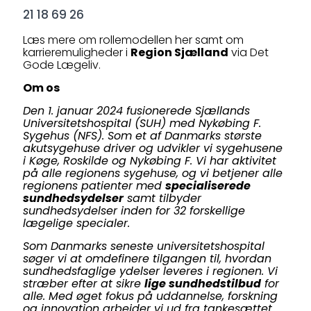
21 18 69 26
Læs mere om rollemodellen her samt om
karrieremuligheder i
Region Sjælland
via Det
Gode Lægeliv.
Om os
Den 1. januar 2024 fusionerede Sjællands
Universitetshospital (SUH) med Nykøbing F.
Sygehus (NFS). Som et af Danmarks største
akutsygehuse driver og udvikler vi sygehusene
i Køge, Roskilde og Nykøbing F. Vi har aktivitet
på alle regionens sygehuse, og vi betjener alle
regionens patienter med
specialiserede
sundhedsydelser
samt tilbyder
sundhedsydelser inden for 32 forskellige
lægelige specialer.
Som Danmarks seneste universitetshospital
søger vi at omdefinere tilgangen til, hvordan
sundhedsfaglige ydelser leveres i regionen. Vi
stræber efter at sikre
lige sundhedstilbud
for
alle. Med øget fokus på uddannelse, forskning
og innovation arbejder vi ud fra tankesættet