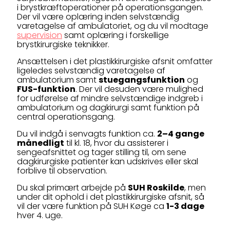
i brystkræftoperationer på operationsgangen.
Der vil være oplæring inden selvstændig
varetagelse af ambulatoriet, og du vil modtage
supervision
samt oplæring i forskellige
brystkirurgiske teknikker.
Ansættelsen i det plastikkirurgiske afsnit omfatter
ligeledes selvstændig varetagelse af
ambulatorium samt
stuegangsfunktion
og
FUS-funktion
. Der vil desuden være mulighed
for udførelse af mindre selvstændige indgreb i
ambulatorium og dagkirurgi samt funktion på
central operationsgang.
Du vil indgå i senvagts funktion ca.
2–4 gange
månedligt
til kl. 18, hvor du assisterer i
sengeafsnittet og tager stilling til, om sene
dagkirurgiske patienter kan udskrives eller skal
forblive til observation.
Du skal primært arbejde på
SUH Roskilde
, men
under dit ophold i det plastikkirurgiske afsnit, så
vil der være funktion på SUH Køge ca
1-3 dage
hver 4. uge.