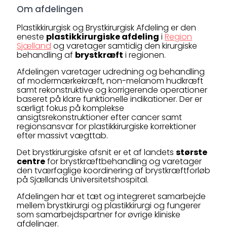
Om afdelingen
Plastikkirurgisk og Brystkirurgisk Afdeling er den
eneste
plastikkirurgiske afdeling
i
Region
Sjælland
og varetager samtidig den kirurgiske
behandling af
brystkræft
i regionen.
Afdelingen varetager udredning og behandling
af modermærkekræft, non-melanom hudkræft
samt rekonstruktive og korrigerende operationer
baseret på klare funktionelle indikationer. Der er
særligt fokus på komplekse
ansigtsrekonstruktioner efter cancer samt
regionsansvar for plastikkirurgiske korrektioner
efter massivt vægttab.
Det brystkirurgiske afsnit er et af landets
største
centre
for brystkræftbehandling og varetager
den tværfaglige koordinering af brystkræftforløb
på Sjællands Universitetshospital.
Afdelingen har et tæt og integreret samarbejde
mellem brystkirurgi og plastikkirurgi og fungerer
som samarbejdspartner for øvrige kliniske
afdelinger.