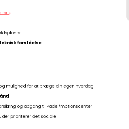
sning
oldsplaner
teknisk forståelse
og mulighed for at præge din egen hverdag
rånd
forsikring og adgang til Padel/motionscenter
 der prioriterer det sociale