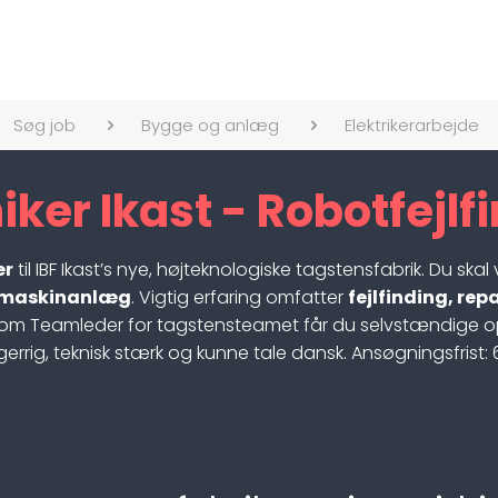
Søg job
Bygge og anlæg
Elektrikerarbejde
er Ikast - Robotfejlf
er
til IBF Ikast’s nye, højteknologiske tagstensfabrik. Du sk
 maskinanlæg
. Vigtig erfaring omfatter
fejlfinding, re
om Teamleder for tagstensteamet får du selvstændige op
ig, teknisk stærk og kunne tale dansk. Ansøgningsfrist: 6. 