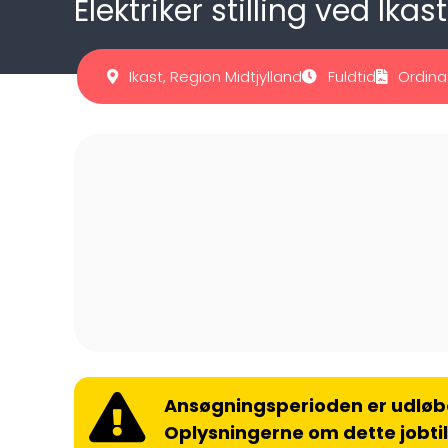
Elektriker stilling ved Ik
Ikast, Region Midtjylland
Fuldtid
Ordina
Ansøgningsperioden er udløb
Oplysningerne om dette jobti