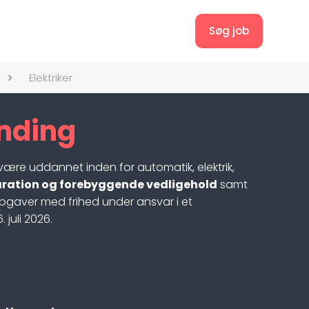
Søg job
Elektriker
inding
al være uddannet inden for automatik, elektrik,
paration og forebyggende vedligehold
samt
gaver med frihed under ansvar i et
juli 2026.