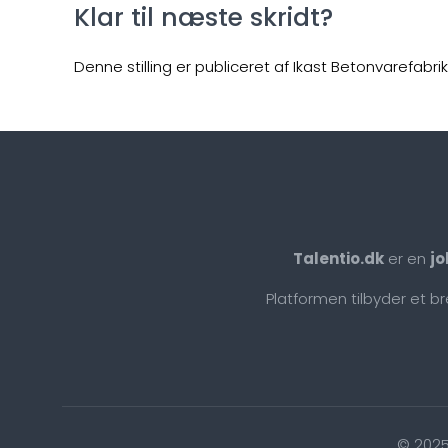
Klar til næste skridt?
Denne stilling er publiceret af Ikast Betonvarefabrik
Talentio.dk
er en
jo
Platformen tilbyder et b
© 2025