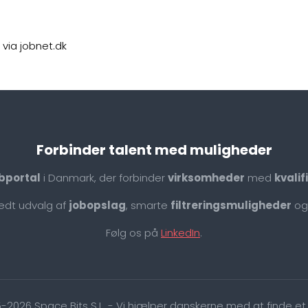
 via jobnet.dk
Forbinder talent med muligheder
bportal
i Danmark, der forbinder
virksomheder
med
kvali
redt udvalg af
jobopslag
, smarte
filtreringsmuligheder
og
Følg os på
LinkedIn
.
-2026 Space Bits S.L. - Vi hjælper danskerne med at finde et 