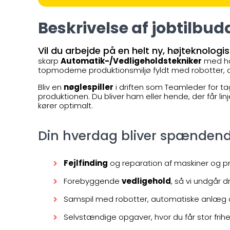
Beskrivelse af jobtilbudd
Vil du arbejde på en helt ny, højteknologi
skarp
Automatik-/Vedligeholdstekniker
med hæn
topmoderne produktionsmiljø fyldt med robotter, 
Bliv en
nøglespiller
i driften som Teamleder for t
produktionen. Du bliver ham eller hende, der får linj
kører optimalt.
Din hverdag bliver spændend
Fejlfinding
og reparation af maskiner og 
Forebyggende
vedligehold
, så vi undgår d
Samspil med robotter, automatiske anlæg o
Selvstændige opgaver, hvor du får stor frih