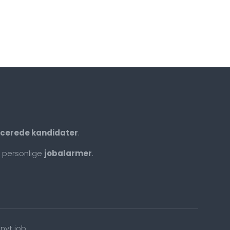
ficerede kandidater
.
 personlige
jobalarmer
.
nyt job