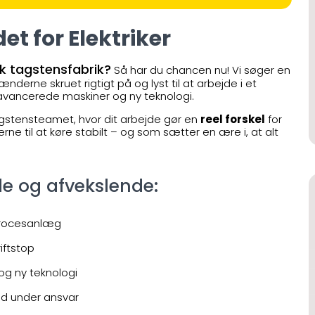
et for Elektriker
sk tagstensfabrik?
Så har du chancen nu! Vi søger en
derne skruet rigtigt på og lyst til at arbejde i et
avancerede maskiner og ny teknologi.
agstensteamet, hvor dit arbejde gør en
reel forskel
for
erne til at køre stabilt – og som sætter en ære i, at alt
e og afvekslende:
procesanlæg
riftstop
g ny teknologi
ed under ansvar