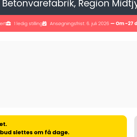
ast Betonvarefabrik, Region Midtj
ert
1 ledig stilling
Ansøgningsfrist: 6. juli 2026
— Om -27 
et.
lbud slettes om få dage.