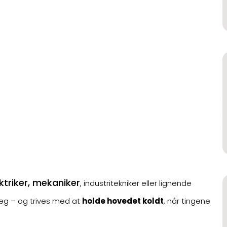
ktriker, mekaniker
, industritekniker eller lignende
g – og trives med at
holde hovedet koldt
, når tingene