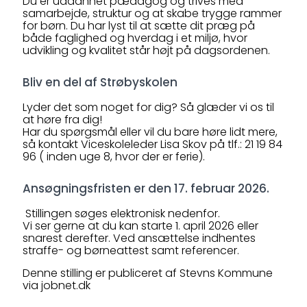
Du er uddannet pædagog og trives med
samarbejde, struktur og at skabe trygge rammer
for børn. Du har lyst til at sætte dit præg på
både faglighed og hverdag i et miljø, hvor
udvikling og kvalitet står højt på dagsordenen.
Bliv en del af Strøbyskolen
Lyder det som noget for dig? Så glæder vi os til
at høre fra dig!
Har du spørgsmål eller vil du bare høre lidt mere,
så kontakt Viceskoleleder Lisa Skov på tlf.: 21 19 84
96 ( inden uge 8, hvor der er ferie).
Ansøgningsfristen er den 17. februar 2026.
Stillingen søges elektronisk nedenfor.
Vi ser gerne at du kan starte 1. april 2026 eller
snarest derefter. Ved ansættelse indhentes
straffe- og børneattest samt referencer.
Denne stilling er publiceret af Stevns Kommune
via jobnet.dk