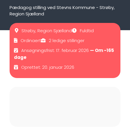
Pædagog stilling ved Stevns Kommune - Strøby,
Region Sjælland
Strøby, Region Sjælland
Fuldtid
Ordinaert
2 ledige stillinger
Ansøgningsfrist: 17. februar 2026
— Om -165
dage
Oprettet: 20. januar 2026