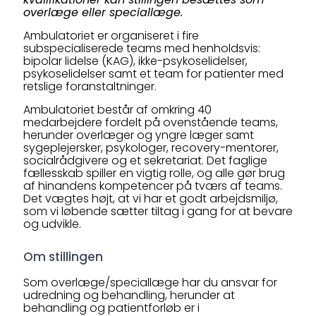
overlæge eller speciallæge.
Ambulatoriet er organiseret i fire
subspecialiserede teams med henholdsvis:
bipolar lidelse (KAG), ikke-psykoselidelser,
psykoselidelser samt et team for patienter med
retslige foranstaltninger.
Ambulatoriet består af omkring 40
medarbejdere fordelt på ovenstående teams,
herunder overlæger og yngre læger samt
sygeplejersker, psykologer, recovery-mentorer,
socialrådgivere og et sekretariat. Det faglige
fællesskab spiller en vigtig rolle, og alle gør brug
af hinandens kompetencer på tværs af teams.
Det vægtes højt, at vi har et godt arbejdsmiljø,
som vi løbende sætter tiltag i gang for at bevare
og udvikle.
Om stillingen
Som overlæge/speciallæge har du ansvar for
udredning og behandling, herunder at
behandling og patientforløb er i