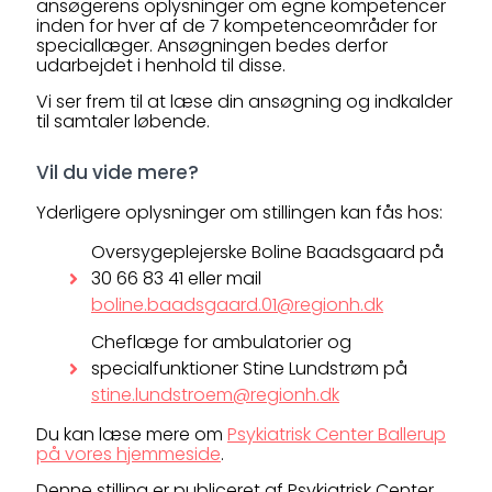
ansøgerens oplysninger om egne kompetencer
inden for hver af de 7 kompetenceområder for
speciallæger. Ansøgningen bedes derfor
udarbejdet i henhold til disse.
Vi ser frem til at læse din ansøgning og indkalder
til samtaler løbende.
Vil du vide mere?
Yderligere oplysninger om stillingen kan fås hos:
Oversygeplejerske Boline Baadsgaard på
30 66 83 41 eller mail
boline.baadsgaard.01@regionh.dk
Cheflæge for ambulatorier og
specialfunktioner Stine Lundstrøm på
stine.lundstroem@regionh.dk
Du kan læse mere om
Psykiatrisk Center Ballerup
på vores hjemmeside
.
Denne stilling er publiceret af Psykiatrisk Center