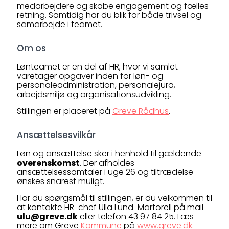
medarbejdere og skabe engagement og fælles
retning. Samtidig har du blik for både trivsel og
samarbejde i teamet.
Om os
Lønteamet er en del af HR, hvor vi samlet
varetager opgaver inden for løn- og
personaleadministration, personalejura,
arbejdsmiljø og organisationsudvikling.
Stillingen er placeret på
Greve Rådhus
.
Ansættelsesvilkår
Løn og ansættelse sker i henhold til gældende
overenskomst
. Der afholdes
ansættelsessamtaler i uge 26 og tiltrædelse
ønskes snarest muligt.
Har du spørgsmål til stillingen, er du velkommen til
at kontakte HR-chef Ulla Lund-Martorell på mail
ulu@greve.dk
eller telefon 43 97 84 25. Læs
mere om Greve
Kommune
på
www.greve.dk.