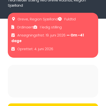
Teamleder stilling ved Greve Rådhus, Region
Sjælland
Greve, Region Sjælland
Fuldtid
Ordinaert
1 ledig stilling
Ansøgningsfrist: 19. juni 2026
— Om -41
dage
Oprettet: 4. juni 2026