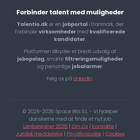
Forbinder talent med muligheder
Talentio.dk
er en
jobportal
i Danmark, der
forbinder
virksomheder
med
kvalificerede
kandidater
.
Platformen tilbyder et bredt udvalg af
jobopslag
, smarte
filtreringsmuligheder
og personlige
jobalarmer
.
Følg os på
LinkedIn
.
© 2025-2026 Space Bits S.L. - Vi hjælper
danskerne med at finde et nyt job
Lønberegner 2026
|
Om Os
|
Kontakte
|
Juridisk meddelelse
|
Privatlivspolitik
|
Cookies