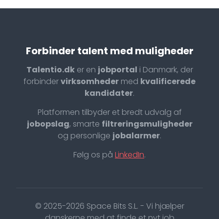
Forbinder talent med muligheder
Talentio.dk
er en
jobportal
i Danmark, der
forbinder
virksomheder
med
kvalificerede
kandidater
.
Platformen tilbyder et bredt udvalg af
jobopslag
, smarte
filtreringsmuligheder
og personlige
jobalarmer
.
Følg os på
LinkedIn
.
© 2025-2026 Space Bits S.L. - Vi hjælper
danskerne med at finde et nyt job