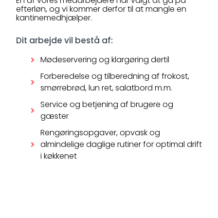
En af vores medarbejdere har valgt at gå på
efterløn, og vi kommer derfor til at mangle en
kantinemedhjælper.
Dit arbejde vil bestå af:
Mødeservering og klargøring dertil
Forberedelse og tilberedning af frokost,
smørrebrød, lun ret, salatbord m.m.
Service og betjening af brugere og
gæster
Rengøringsopgaver, opvask og
almindelige daglige rutiner for optimal drift
i køkkenet