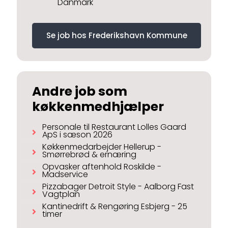
Danmark
Se job hos Frederikshavn Kommune
Andre job som
køkkenmedhjælper
Personale til Restaurant Lolles Gaard
ApS i sæson 2026
Køkkenmedarbejder Hellerup -
Smørrebrød & ernæring
Opvasker aftenhold Roskilde -
Madservice
Pizzabager Detroit Style - Aalborg Fast
Vagtplan
Kantinedrift & Rengøring Esbjerg - 25
timer