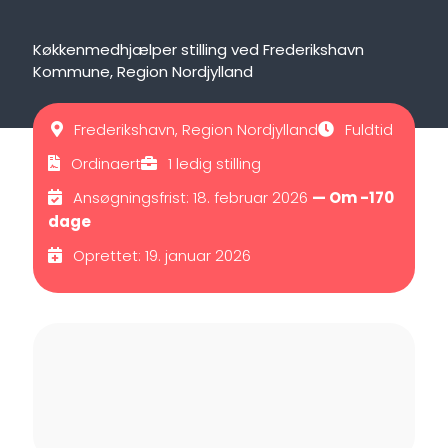
Køkkenmedhjælper stilling ved Frederikshavn
Kommune, Region Nordjylland
Frederikshavn, Region Nordjylland
Fuldtid
Ordinaert
1 ledig stilling
Ansøgningsfrist: 18. februar 2026
— Om -170
dage
Oprettet: 19. januar 2026