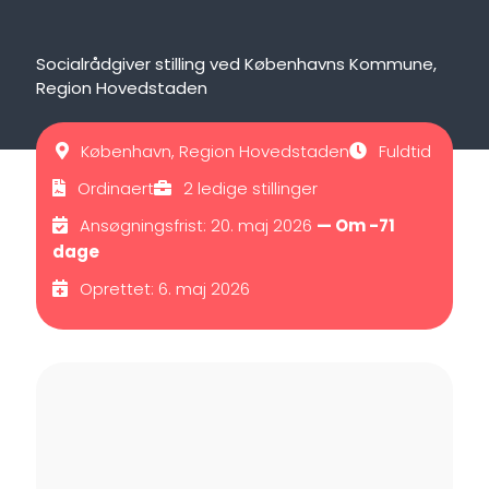
Socialrådgiver stilling ved Københavns Kommune,
Region Hovedstaden
København, Region Hovedstaden
Fuldtid
Ordinaert
2 ledige stillinger
Ansøgningsfrist: 20. maj 2026
— Om -71
dage
Oprettet: 6. maj 2026