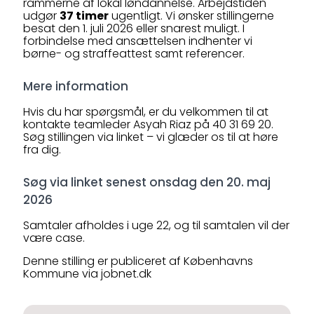
rammerne af lokal løndannelse. Arbejdstiden
udgør
37 timer
ugentligt. Vi ønsker stillingerne
besat den 1. juli 2026 eller snarest muligt. I
forbindelse med ansættelsen indhenter vi
børne- og straffeattest samt referencer.
Mere information
Hvis du har spørgsmål, er du velkommen til at
kontakte teamleder Asyah Riaz på 40 31 69 20.
Søg stillingen via linket – vi glæder os til at høre
fra dig.
Søg via linket senest onsdag den 20. maj
2026
Samtaler afholdes i uge 22, og til samtalen vil der
være case.
Denne stilling er publiceret af Københavns
Kommune via jobnet.dk