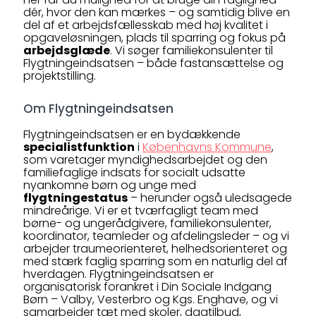
dér, hvor den kan mærkes – og samtidig blive en
del af et arbejdsfællesskab med høj kvalitet i
opgaveløsningen, plads til sparring og fokus på
arbejdsglæde
. Vi søger familiekonsulenter til
Flygtningeindsatsen – både fastansættelse og
projektstilling.
Om Flygtningeindsatsen
Flygtningeindsatsen er en bydækkende
specialistfunktion
i
Københavns Kommune
,
som varetager myndighedsarbejdet og den
familiefaglige indsats for socialt udsatte
nyankomne børn og unge med
flygtningestatus
– herunder også uledsagede
mindreårige. Vi er et tværfagligt team med
børne- og ungerådgivere, familiekonsulenter,
koordinator, teamleder og afdelingsleder – og vi
arbejder traumeorienteret, helhedsorienteret og
med stærk faglig sparring som en naturlig del af
hverdagen. Flygtningeindsatsen er
organisatorisk forankret i Din Sociale Indgang
Børn – Valby, Vesterbro og Kgs. Enghave, og vi
samarbejder tæt med skoler, dagtilbud,