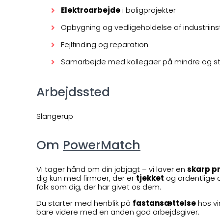
Elektroarbejde
i boligprojekter
Opbygning og vedligeholdelse af industriinst
Fejlfinding og reparation
Samarbejde med kollegaer på mindre og s
Arbejdssted
Slangerup
Om
PowerMatch
Vi tager hånd om din jobjagt – vi laver en
skarp pr
dig kun med firmaer, der er
tjekket
og ordentlige at
folk som dig, der har givet os dem.
Du starter med henblik på
fastansættelse
hos vi
bare videre med en anden god arbejdsgiver.