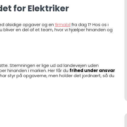
et for Elektriker
d alsidige opgaver og en
firmabil
fra dag 1? Hos os i
 du bliver en del af et team, hvor vi hjælper hinanden og
atte. Stemningen er lige ud ad landevejen uden
lper hinanden i marken. Her får du
frihed under ansvar
 har styr på opgaverne, men holder det jordnært, så du