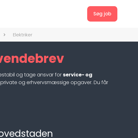
Søg job
Elektriker
Svendebrev
destabil og tage ansvar for
service- og
 private og erhvervsmæssige opgaver. Du får
 Hovedstaden