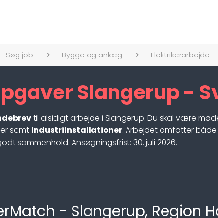
Søg job
Bygge og anlæg
Elektrikerarbejde
eopgaver Slangerup - 
endebrev
til alsidigt arbejde i Slangerup. Du skal være mø
oner samt
industriinstallationer
. Arbejdet omfatter både
 godt sammenhold. Ansøgningsfrist: 30. juli 2026.
PowerMatch - Slangerup, Region