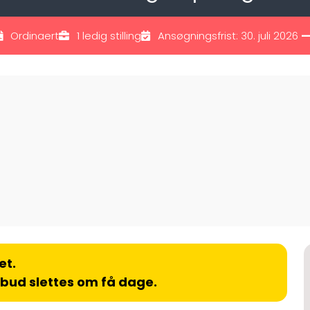
Ordinaert
1 ledig stilling
Ansøgningsfrist: 30. juli 2026
—
et.
lbud slettes om få dage.