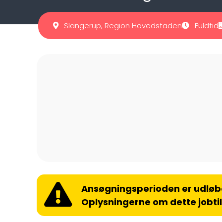
Slangerup, Region Hovedstaden
Fuldtid
Ansøgningsperioden er udløb
Oplysningerne om dette jobti