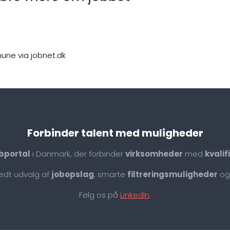
mune via jobnet.dk
Forbinder talent med muligheder
bportal
i Danmark, der forbinder
virksomheder
med
kvali
redt udvalg af
jobopslag
, smarte
filtreringsmuligheder
og
Følg os på
LinkedIn
.