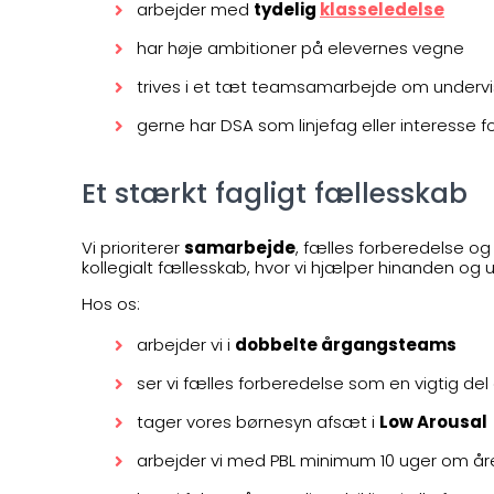
arbejder med
tydelig
klasseledelse
har høje ambitioner på elevernes vegne
trives i et tæt teamsamarbejde om undervis
gerne har DSA som linjefag eller interesse for
Et stærkt fagligt fællesskab
Vi prioriterer
samarbejde
, fælles forberedelse og 
kollegialt fællesskab, hvor vi hjælper hinanden og
Hos os:
arbejder vi i
dobbelte årgangsteams
ser vi fælles forberedelse som en vigtig de
tager vores børnesyn afsæt i
Low Arousal
arbejder vi med PBL minimum 10 uger om år