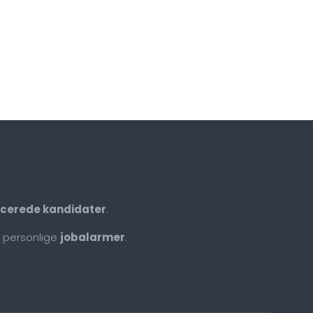
ficerede kandidater
.
 personlige
jobalarmer
.