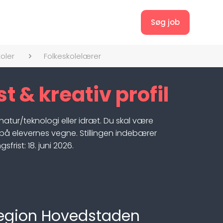
Søg job
oler
Folkeskolelærer
 & kreativ profil
natur/teknologi eller idræt. Du skal være
på elevernes vegne. Stillingen indebærer
rist: 18. juni 2026.
Region Hovedstaden