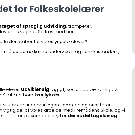
det for Folkeskolelærer
æget af sproglig udvikling
, trompeter,
 elevernes vegne? Så læs med her!
ge fællesskaber for vores yngste elever?
nsk må du gerne kunne undervise i fag som kristendom,
lle elever
udvikler sig
fagligt, socialt og personligt. Vi
å, at alle børn
kan lykkes
.
vor vi udvikler undervisningen sammen og prioriterer
en vigtig del af vores arbejde med Fremtidens Skole, og vi
engagerer eleverne og styrker
deres deltagelse og