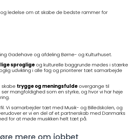
r og ledelse om at skabe de bedste rammer for
eling Gadehave og afdeling Børne- og Kulturhuset.
lige sproglige
og kulturelle baggrunde mødes i stærke
glig udvikling i alle fag og prioriterer tæt samarbejde
t skabe
trygge og meningsfulde
overgange til
vi ser mangfoldighed som en styrke, og hvor vi har høje
ring.
fil. Vi samarbejder tæt med Musik- og Billedskolen, og
Derudover er vi en del af et partnerskab med Danmarks
hed for at møde musikken helt tæt på.
 høre mere om jobbet