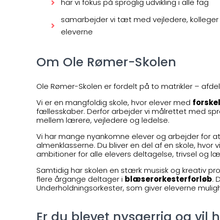
har vi fokus på sproglig udvikling i alle fag
samarbejder vi tæt med vejledere, kollege
eleverne
Om Ole Rømer-Skolen
Ole Rømer-Skolen er fordelt på to matrikler – afd
Vi er en mangfoldig skole, hvor elever med
forskel
fællesskaber. Derfor arbejder vi målrettet med spro
mellem lærere, vejledere og ledelse.
Vi har mange nyankomne elever og arbejder for a
almenklasserne. Du bliver en del af en skole, hvor 
ambitioner for alle elevers deltagelse, trivsel og læ
Samtidig har skolen en stærk musisk og kreativ pro
flere årgange deltager i
blæserorkesterforløb
. 
Underholdningsorkester, som giver eleverne mulig
Er du blevet nysgerrig og vil