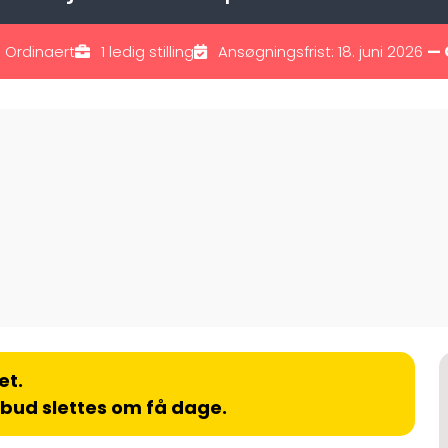
Ordinaert
1 ledig stilling
Ansøgningsfrist: 18. juni 2026
— 
et.
lbud slettes om få dage.