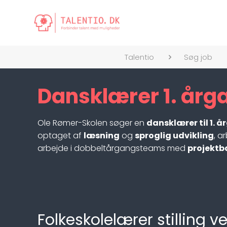
Talentio
Søg job
Dansklærer 1. årga
Ole Rømer-Skolen søger en
dansklærer til 1. 
optaget af
læsning
og
sproglig udvikling
, a
arbejde i dobbeltårgangsteams med
projektb
Folkeskolelærer stillin