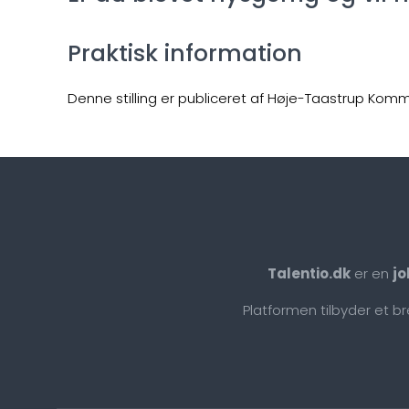
Praktisk information
Denne stilling er publiceret af Høje-Taastrup Kom
Talentio.dk
er en
jo
Platformen tilbyder et b