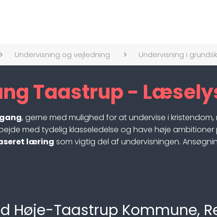
Undervisning og vejledning
Undervisning i grundsk
ng Taastrup - Læselyst
årgang
, gerne med mulighed for at undervise i kristendom, 
rbejde med tydelig klasseledelse og have høje ambitioner 
aseret læring
som vigtig del af undervisningen. Ansøgningsf
g ved Høje-Taastrup Kommune, 