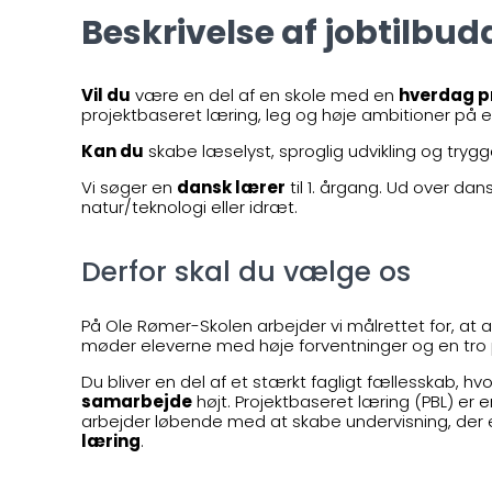
Beskrivelse af jobtilbud
Vil du
være en del af en skole med en
hverdag pr
projektbaseret læring, leg og høje ambitioner på
Kan du
skabe læselyst, sproglig udvikling og tryg
Vi søger en
dansk lærer
til 1. årgang. Ud over da
natur/teknologi eller idræt.
Derfor skal du vælge os
På Ole Rømer-Skolen arbejder vi målrettet for, at a
møder eleverne med høje forventninger og en tro p
Du bliver en del af et stærkt fagligt fællesskab, h
samarbejde
højt. Projektbaseret læring (PBL) er 
arbejder løbende med at skabe undervisning, der 
læring
.