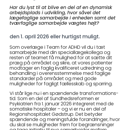
Har du lyst til at blive en del af en dynamisk
arbejdsplads i udvikling, hvor såvel det
lægefaglige samarbejde i enheden samt det
tværfaglige samarbejde vægtes højt?
den 1. april 2026 eller hurtigst muligt.
Som overlæge i Team for ADHD vil du i tæt
samarbejde med din speciallægekollega og
resten af teamet få mulighed for at sætte dit
præg på området og sikre, at vores patienter
modtager en faglig kvalificeret udredning og
behandling i overensstemmelse med faglige
standarder på området og med gode
muligheder for fagligt fællesskab og sparring.
Vi står lige nu i en spændende transformations-
tid. Som en del af Sundhedsreformen er
Psykiatrien fra 1. januar 2026 integreret med de
somatiske hospitaler – og vi er nu en del af
Regionshospitalet Gødstrup. Det betyder
spændende og meningsfulde forandringer, hvor
du skal se muligheder frem for begrænsninger
og tage initiativ til nye samarbejder mellem