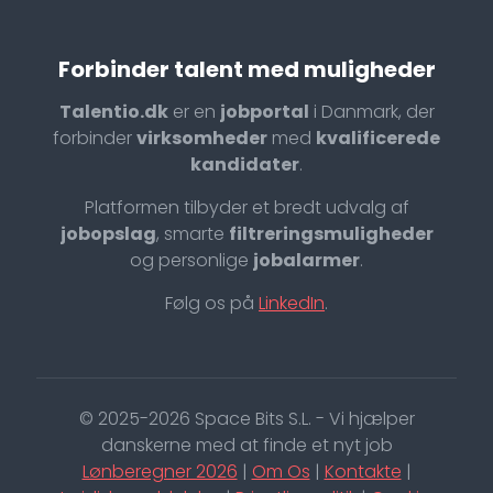
Forbinder talent med muligheder
Talentio.dk
er en
jobportal
i Danmark, der
forbinder
virksomheder
med
kvalificerede
kandidater
.
Platformen tilbyder et bredt udvalg af
jobopslag
, smarte
filtreringsmuligheder
og personlige
jobalarmer
.
Følg os på
LinkedIn
.
© 2025-2026 Space Bits S.L. - Vi hjælper
danskerne med at finde et nyt job
Lønberegner 2026
|
Om Os
|
Kontakte
|