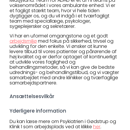
Midtjylland. Team for ADHD er et af ni teams på
voksenområdet i vores ambulante enhed. Vi er
et fagligt stærkt team, hvor vi hele tiden
dygtiggør os, og du vil indgå i et tværfagligt
team med speciallæge, psykologer,
sygeplejersker og sekretærer.
Vi har en uformel omgangstone og et godt
arbejdsmiljø
med fokus på sikkerhed, trivsel og
udvikling for den enkelte. Vi ønsker at kunne
levere tilbud til vores patienter og pårørende af
høj kvalitet og er derfor optaget af kontinuerligt
at udvikle vores faglighed og
behandlingsmetoder, så vi kan give de bedste
udrednings- og behandlingstilbud, og vi vægter
samarbejdet med andre klinikker og tværfaglige
samarbejdspartnere.
Ansættelsesvilkår
Yderligere information
Du kan læse mere om Psykiatrien i Gødstrup og
Klinik 1 som arbejdsplads ved at klikke
her
.