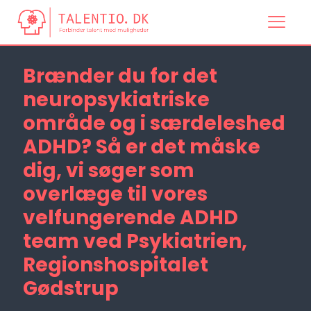
Brænder du for det
neuropsykiatriske
område og i særdeleshed
ADHD? Så er det måske
dig, vi søger som
overlæge til vores
velfungerende ADHD
team ved Psykiatrien,
Regionshospitalet
Gødstrup