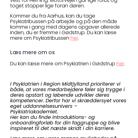
vest for Herning. Motorvejen går lige forbi, og
toget stopper lige foran døren.
Kommer du fra Aarhus, kan du tage
Psykiatribussen på arbejde og på den måde
komme i gang med dagens opgaver allerede
inden, du er fremme i Gødstrup. Du kan læse
mere om Psykiatribussen
her
.
Læs mere om os
Du kan læse mere om Psykiatrien i Gødstrup
her
.
I Psykiatrien i Region Midtjylland prioriterer vi
både, at vores medarbejdere føler sig trygge i
deres opstart og løbende udvikler deres
kompetencer. Derfor har vi skræddersyet vores
eget uddannelsesunivers –
Psykiatriakademiet.
Her kan du finde introduktions- og
onboardingforløb for din faggruppe og blive
inspireret til det næste skridt i din karriere.