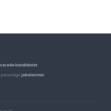
ficerede kandidater
.
 personlige
jobalarmer
.