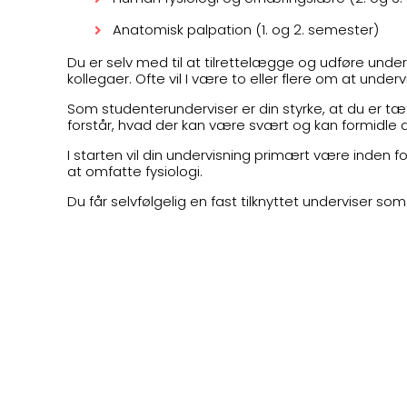
Anatomisk palpation (1. og 2. semester)
Du er selv med til at tilrettelægge og udføre u
kollegaer. Ofte vil I være to eller flere om at underv
Som studenterunderviser er din styrke, at du er t
forstår, hvad der kan være svært og kan formidl
I starten vil din undervisning primært være inden f
at omfatte fysiologi.
Du får selvfølgelig en fast tilknyttet underviser s