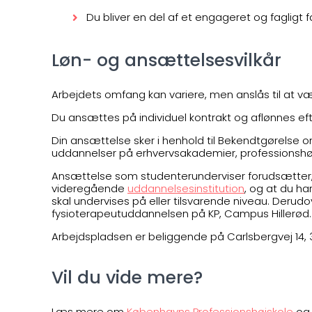
Du bliver en del af et engageret og fagligt f
Løn- og ansættelsesvilkår
Arbejdets omfang kan variere, men anslås til at v
Du ansættes på individuel kontrakt og aflønnes ef
Din ansættelse sker i henhold til Bekendtgørelse o
uddannelser på erhvervsakademier, professionshøjskol
Ansættelse som studenterunderviser forudsætter,
videregående
uddannelsesinstitution
, og at du h
skal undervises på eller tilsvarende niveau. Derud
fysioterapeutuddannelsen på KP, Campus Hillerød.
Arbejdspladsen er beliggende på Carlsbergvej 14, 3
Vil du vide mere?
Læs mere om
Københavns Professionshøjskole
og 