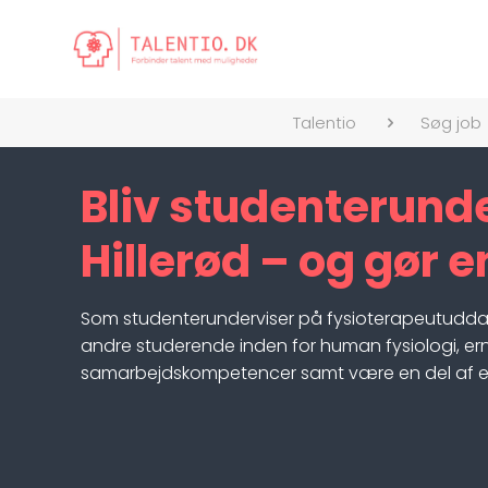
Talentio
Søg job
Bliv studenterund
Hillerød – og gør 
Som studenterunderviser på fysioterapeutuddanne
andre studerende inden for human fysiologi, ern
samarbejdskompetencer samt være en del af et