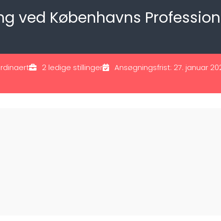
ng ved Københavns Professionsh
rdinaert
2 ledige stillinger
Ansøgningsfrist: 27. januar 2