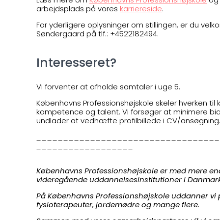
arbejdsplads på vores
karriereside
.
For yderligere oplysninger om stillingen, er du ve
Søndergaard på tlf.: +4522182494​​.
Interesseret?
Vi forventer at afholde samtaler i uge 5.
Københavns Professionshøjskole skeler hverken til kø
kompetence og talent. Vi forsøger at minimere bias 
undlader at vedhæfte profilbillede i CV/ansøgning
__________________________________
__________________
Københavns Professionshøjskole er med mere end 
videregående uddannelsesinstitutioner i Danmar
På Københavns Professionshøjskole uddanner vi p
fysioterapeuter, jordemødre og mange flere.