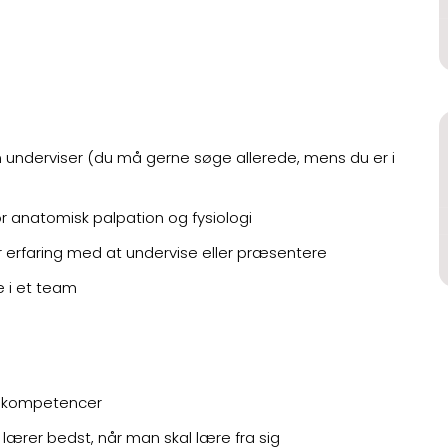
m underviser (du må gerne søge allerede, mens du er i
or anatomisk palpation og fysiologi
ar erfaring med at undervise eller præsentere
e i et team
dskompetencer
 lærer bedst, når man skal lære fra sig