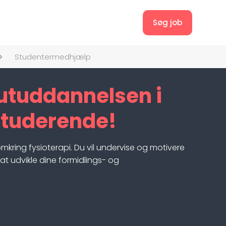
Søg job
Studentermedhjælp
eutuddannelsen i
dstuderende!
kring fysioterapi. Du vil undervise og motivere
t udvikle dine formidlings- og