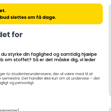
et.
lbud slettes om få dage.
det for
l du styrke din faglighed og samtidig hjælpe
 om stoffet? Så er det måske dig, vi leder
r to studenterundervisere, der vil være med til at
 semestre. Det handler ikke kun om at undervise – det
gligt og personligt.
 semester)