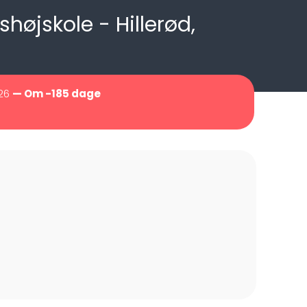
øjskole - Hillerød,
026
— Om -185 dage