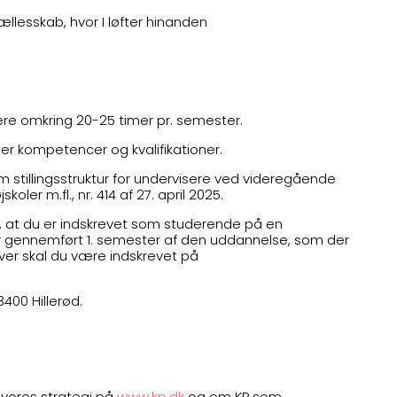
ællesskab, hvor I løfter hinanden
ære omkring 20-25 timer pr. semester.
ter kompetencer og kvalifikationer.
m stillingsstruktur for undervisere ved videregående
er m.fl., nr. 414 af 27. april 2025.
 at du er indskrevet som studerende på en
ar gennemført 1. semester af den uddannelse, som der
over skal du være indskrevet på
400 Hillerød.
vores strategi på
www.kp.dk
og om KP som