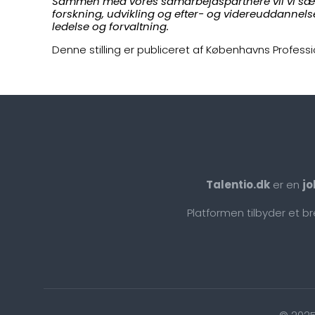
Sammen med vores samarbejdspartnere vil vi sæt
forskning, udvikling og efter- og videreuddannel
ledelse og forvaltning.
Denne stilling er publiceret af Københavns Professi
Talentio.dk
er en
jo
Platformen tilbyder et b