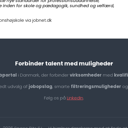
te nye standarder for professionsuddannelse,
se inden for skole og pædagogik, sundhed og velfærd,
onshøjskole via jobnet.dk
Forbinder talent med muligheder
bportal
i Danmark, der forbinder
virksomheder
med
kvali
redt udvalg af
jobopslag
, smarte
filtreringsmuligheder
og
Følg os på
LinkedIn
.