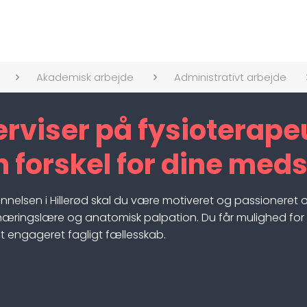
Akademisk arbejde
Administrativt arbejde
erviser på fysioterap
en forskel for dine me
lsen i Hillerød skal du være motiveret og passioneret om
æringslære og anatomisk palpation. Du får mulighed for a
 engageret fagligt fællesskab.