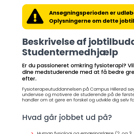
Ansøgningsperioden er udløb
Oplysningerne om dette jobti
Beskrivelse af jobtilbud
Studentermedhjælp
Er du passioneret omkring fysioterapi? Vi
dine medstuderende med at få bedre greb
efter.
Fysioterapeutuddannelsen på Campus Hillerød søge
undervise og motivere de studerende på de første
handler om at gøre en forskel og udvikle dig selv fa
Hvad går jobbet ud på?
Human fysiologi og ernæringslære (2. og 3.