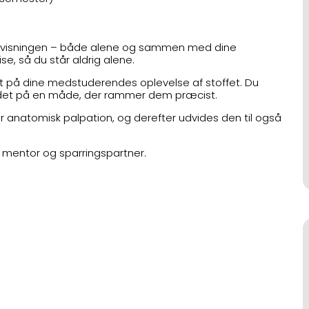
ndervisningen – både alene og sammen med dine
ise, så du står aldrig alene.
æt på dine medstuderendes oplevelse af stoffet. Du
e det på en måde, der rammer dem præcist.
or anatomisk palpation, og derefter udvides den til også
om mentor og sparringspartner.