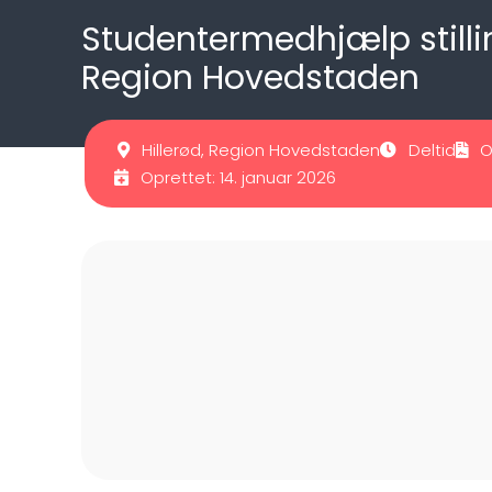
Studentermedhjælp stilli
Region Hovedstaden
Hillerød, Region Hovedstaden
Deltid
O
Oprettet: 14. januar 2026