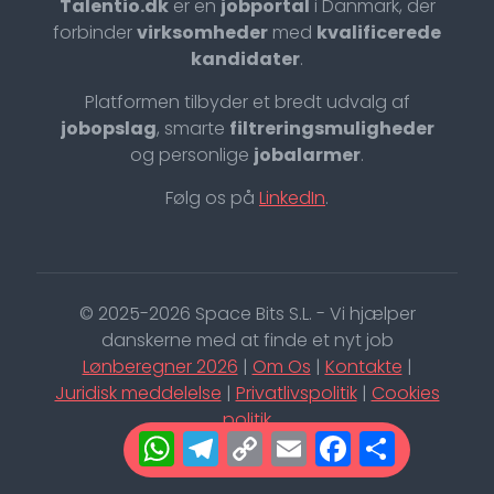
Talentio.dk
er en
jobportal
i Danmark, der
forbinder
virksomheder
med
kvalificerede
kandidater
.
Platformen tilbyder et bredt udvalg af
jobopslag
, smarte
filtreringsmuligheder
og personlige
jobalarmer
.
Følg os på
LinkedIn
.
© 2025-2026 Space Bits S.L. - Vi hjælper
danskerne med at finde et nyt job
Lønberegner 2026
|
Om Os
|
Kontakte
|
Juridisk meddelelse
|
Privatlivspolitik
|
Cookies
politik
WhatsApp
Telegram
Copy
Email
Facebo
Shar
Link