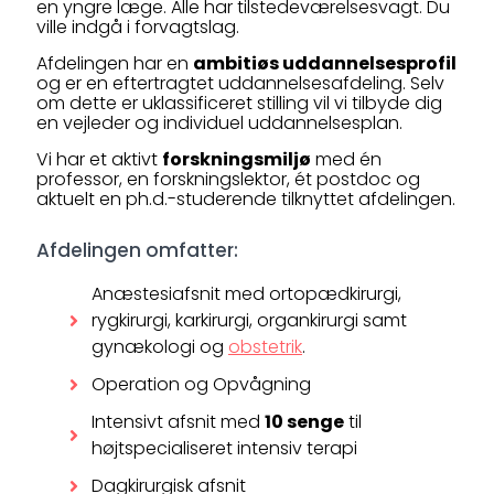
en yngre læge. Alle har tilstedeværelsesvagt. Du
ville indgå i forvagtslag.
Afdelingen har en
ambitiøs uddannelsesprofil
og er en eftertragtet uddannelsesafdeling. Selv
om dette er uklassificeret stilling vil vi tilbyde dig
en vejleder og individuel uddannelsesplan.
Vi har et aktivt
forskningsmiljø
med én
professor, en forskningslektor, ét postdoc og
aktuelt en ph.d.-studerende tilknyttet afdelingen.
Afdelingen omfatter:
Anæstesiafsnit med ortopædkirurgi,
rygkirurgi, karkirurgi, organkirurgi samt
gynækologi og
obstetrik
.
Operation og Opvågning
Intensivt afsnit med
10 senge
til
højtspecialiseret intensiv terapi
Dagkirurgisk afsnit