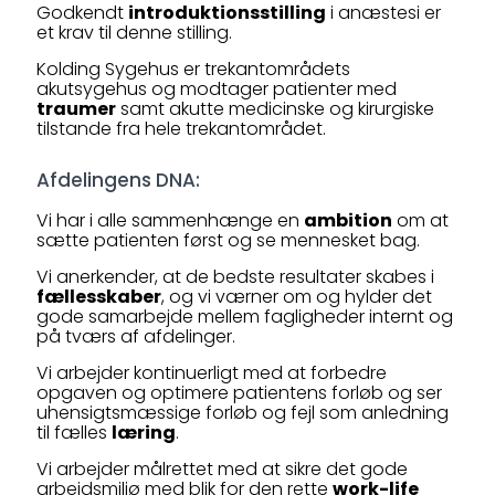
Godkendt
introduktionsstilling
i anæstesi er
et krav til denne stilling.
Kolding Sygehus er trekantområdets
akutsygehus og modtager patienter med
traumer
samt akutte medicinske og kirurgiske
tilstande fra hele trekantområdet.
Afdelingens DNA:
Vi har i alle sammenhænge en
ambition
om at
sætte patienten først og se mennesket bag.
Vi anerkender, at de bedste resultater skabes i
fællesskaber
, og vi værner om og hylder det
gode samarbejde mellem fagligheder internt og
på tværs af afdelinger.
Vi arbejder kontinuerligt med at forbedre
opgaven og optimere patientens forløb og ser
uhensigtsmæssige forløb og fejl som anledning
til fælles
læring
.
Vi arbejder målrettet med at sikre det gode
arbejdsmiljø med blik for den rette
work-life