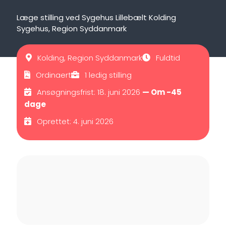
Læge stilling ved Sygehus Lillebælt Kolding
Sygehus, Region Syddanmark
Kolding, Region Syddanmark
Fuldtid
Ordinaert
1 ledig stilling
Ansøgningsfrist: 18. juni 2026
— Om -45
dage
Oprettet: 4. juni 2026