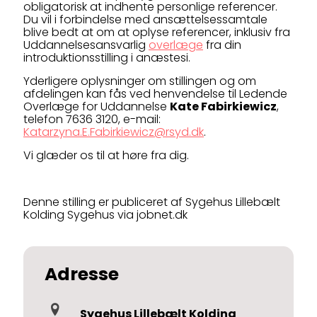
obligatorisk at indhente personlige referencer.
Du vil i forbindelse med ansættelsessamtale
blive bedt at om at oplyse referencer, inklusiv fra
Uddannelsesansvarlig
overlæge
fra din
introduktionsstilling i anæstesi.
Yderligere oplysninger om stillingen og om
afdelingen kan fås ved henvendelse til Ledende
Overlæge for Uddannelse
Kate Fabirkiewicz
,
telefon 7636 3120, e-mail:
Katarzyna.E.Fabirkiewicz@rsyd.dk
.
Vi glæder os til at høre fra dig.
Denne stilling er publiceret af Sygehus Lillebælt
Kolding Sygehus via jobnet.dk
Adresse
Sygehus Lillebælt Kolding