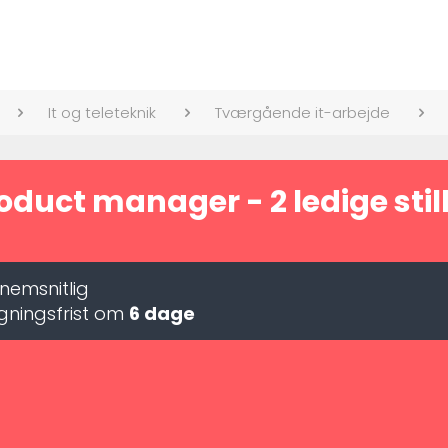
It og teleteknik
Tværgående it-arbejde
oduct manager - 2 ledige stil
emsnitlig
ningsfrist om
6 dage