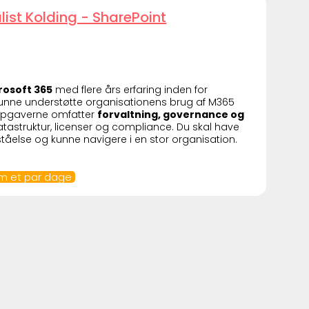
ist Kolding - SharePoint
rosoft 365
med flere års erfaring inden for
nne understøtte organisationens brug af M365
 Opgaverne omfatter
forvaltning, governance og
astruktur, licenser og compliance. Du skal have
åelse og kunne navigere i en stor organisation.
om et par dage