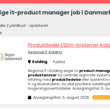
ige it-product manager job i Danmark 
alle 2 jobtilbud - opdateret
gt
Produktleder ESDH-systemer Kol
Regional IT, Kolding
Kolding
Fuldtid
Regional IT i Kolding søger to
product manager
produktansvar
for centrale regionale system
erfaring med
produktledelse
eller systemforv
IT og leverandører. Du skal prioritere udvikli
lovgivningsoverholdelse. Ansøgningsfrist: 5. a
Ansøgningsfrist: 5. august 2026
Slutter 