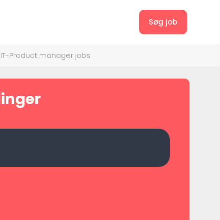
Søg job
IT-Product manager jobs
linger