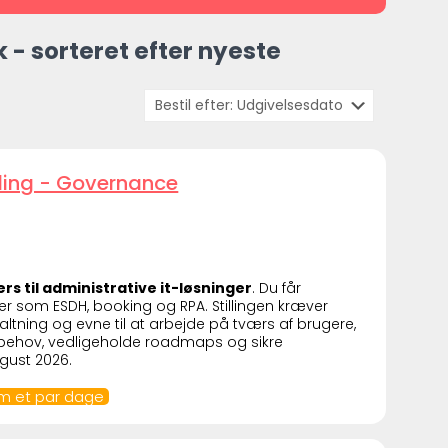
- sorteret efter nyeste
ding - Governance
s til administrative it-løsninger
. Du får
er som ESDH, booking og RPA. Stillingen kræver
altning og evne til at arbejde på tværs af brugere,
ngsbehov, vedligeholde roadmaps og sikre
ugust 2026.
om et par dage