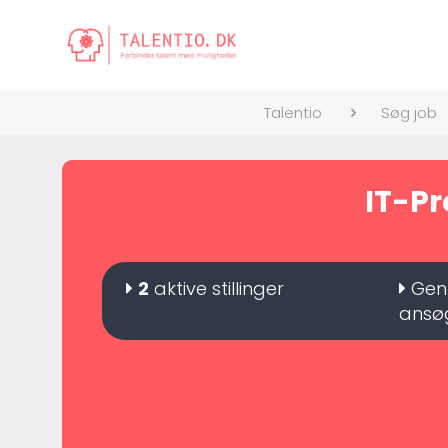
Talentio
Søg job
IT-Pr
2
aktive stillinger
Genn
ansøg