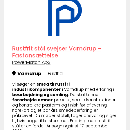
Rustfrit stål svejser Vamdrup -
Fastansættelse
PowerMatch ApS
Vamdrup
Fuldtid
Vi søger en
smed til rustfri
industrikomponenter
i Vamdrup med erfaring i
bearbejdning og samling
. Du skal kunne
forarbejde emner
præcist, samle konstruktioner
og kontrollere pasform og finish før aflevering.
Kørekort og et par års smedederfaring er
påkrævet. Du møder stabilt, tager ansvar og siger
til, hvis noget ikke stemmer. Erfaring med rustfrit
stål er en fordel. Ansøgningsfrist: 17. september