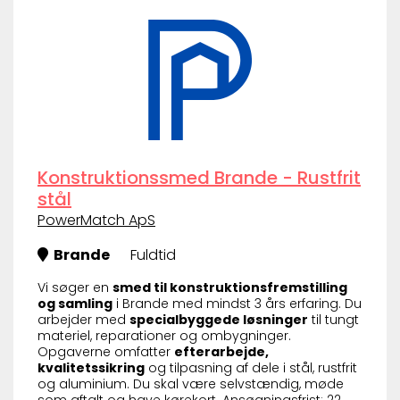
Konstruktionssmed Brande - Rustfrit
stål
PowerMatch ApS
Brande
Fuldtid
Vi søger en
smed til konstruktionsfremstilling
og samling
i Brande med mindst 3 års erfaring. Du
arbejder med
specialbyggede løsninger
til tungt
materiel, reparationer og ombygninger.
Opgaverne omfatter
efterarbejde,
kvalitetssikring
og tilpasning af dele i stål, rustfrit
og aluminium. Du skal være selvstændig, møde
som aftalt og have kørekort. Ansøgningsfrist: 22.