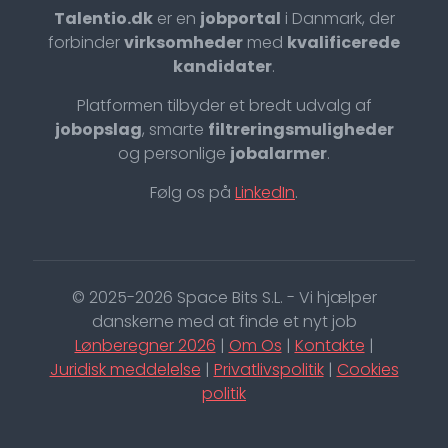
Talentio.dk
er en
jobportal
i Danmark, der
forbinder
virksomheder
med
kvalificerede
kandidater
.
Platformen tilbyder et bredt udvalg af
jobopslag
, smarte
filtreringsmuligheder
og personlige
jobalarmer
.
Følg os på
LinkedIn
.
© 2025-2026 Space Bits S.L. - Vi hjælper
danskerne med at finde et nyt job
Lønberegner 2026
|
Om Os
|
Kontakte
|
Juridisk meddelelse
|
Privatlivspolitik
|
Cookies
politik