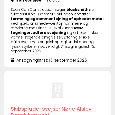
Nørre Alslev
Fuldtid
Scan Con Construction søger
blacksmiths
til
fuldtidsstilling i Danmark. Stillingen omfatter
formning og sammenføjning af ophedet metal
ved hjælp af smedeværktøj, hammere og
moderne maskiner. Du skal kunne
læse
tegninger, udføre svejsning
og arbejde sikkert i
varme, støjende omgivelser. Erfaring er ikke
påkrævet, men engelsk sprogkundskaber og
fysisk styrke er nødvendigt. Ansøgningsfrist: 13.
september 2026.
Ansøgningsfrist: 13. september 2026
Skibsplade-svejser Nørre Alslev -
Dansk kontrakt