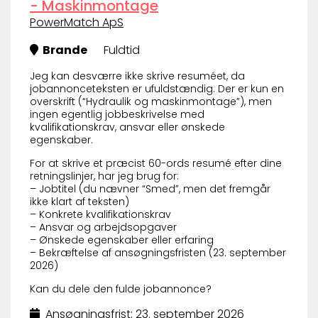
- Maskinmontage
PowerMatch ApS
Brande
Fuldtid
Jeg kan desværre ikke skrive resuméet, da
jobannonceteksten er ufuldstændig. Der er kun en
overskrift (“Hydraulik og maskinmontage”), men
ingen egentlig jobbeskrivelse med
kvalifikationskrav, ansvar eller ønskede
egenskaber.
For at skrive et præcist 60-ords resumé efter dine
retningslinjer, har jeg brug for:
– Jobtitel (du nævner “Smed”, men det fremgår
ikke klart af teksten)
– Konkrete kvalifikationskrav
– Ansvar og arbejdsopgaver
– Ønskede egenskaber eller erfaring
– Bekræftelse af ansøgningsfristen (23. september
2026)
Kan du dele den fulde jobannonce?
Ansøgningsfrist: 23. september 2026