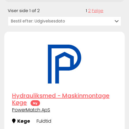
Viser side 1 af 2
1
2
Følge
Hydrauliksmed - Maskinmontage
Køge
Ny
PowerMatch ApS
Køge
Fuldtid