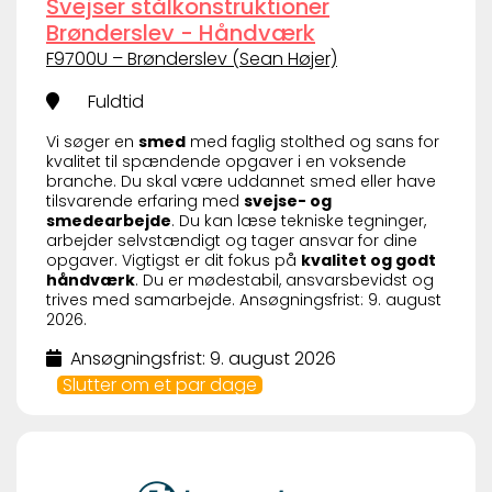
Svejser stålkonstruktioner
Brønderslev - Håndværk
F9700U – Brønderslev (Sean Højer)
Fuldtid
Vi søger en
smed
med faglig stolthed og sans for
kvalitet til spændende opgaver i en voksende
branche. Du skal være uddannet smed eller have
tilsvarende erfaring med
svejse- og
smedearbejde
. Du kan læse tekniske tegninger,
arbejder selvstændigt og tager ansvar for dine
opgaver. Vigtigst er dit fokus på
kvalitet og godt
håndværk
. Du er mødestabil, ansvarsbevidst og
trives med samarbejde. Ansøgningsfrist: 9. august
2026.
Ansøgningsfrist: 9. august 2026
Slutter om et par dage